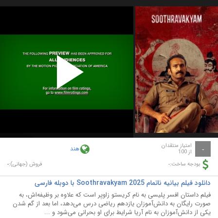
Play
Video
امتیاز منتقدان
هند
-
از 100
-
-
بودجه ساخت:
فروش (جهانی):
دانلود فیلم بیانیه ناتمام Soothravakyam 2025 با دوبله فارسی
فیلم داستان افسر پلیسی به نام کریستو زاویِر است که علاوه بر وظیفه‌اش، به
صورت رایگان به دانش‌آموزان یازدهم ریاضی درس می‌دهد، اما بعد از گم شدن
یکی از دانش‌آموزان به نام آریا شرایط برای او بحرانی می‌شود و ...