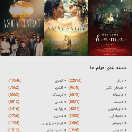
دسته بندی فیلم ها
(13646)
(22814)
درام
کمدی
(7662)
(9678)
هیجان انگیز
اکشن
(6553)
(6873)
عاشقانه
ترسناک
(5512)
(5821)
مستند
جنایی
(3416)
(4051)
ماجراجویی
رازآلود
(2736)
(2953)
خانوادگی
فانتزی
(1994)
(2680)
انیمیشن
فیلم تلویزیونی
(1812)
(1826)
تاریخی
علمی تخیلی