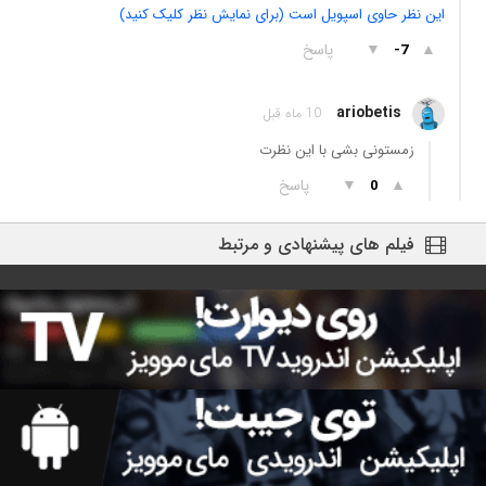
این نظر حاوی اسپویل است (برای نمایش نظر کلیک کنید)
▲
▼
پاسخ
-7
ariobetis
10 ماه قبل
زمستونی بشی با این نظرت
▲
▼
پاسخ
0
فیلم های پیشنهادی و مرتبط