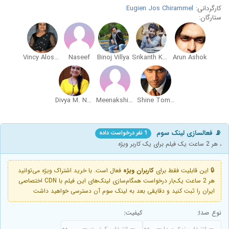
کارگردانی:
Eugien Jos Chirammel
ستارگان:
Vincy Aloshious
Naseef
Binoj Villya
Srikanth Kandragula
Arun Ashok
Divya M. Nair
Meenakshi Madhavi
Shine Tom Chacko
📡 فعالسازی لینک سوم
1 نفر درخواست داده
، هر 2 ساعت یک فیلم برای یک کاربر ویژه
🔒 این قابلیت فقط برای
کاربران ویژه
فعال است. با خرید اشتراک ویژه می‌توانید
هر 2 ساعت یک‌بار درخواست همگام‌سازی لینک‌های این فیلم با CDN اختصاصی
ایران را ثبت کنید و دقایقی بعد به لینک سوم آن دسترسی خواهید داشت
نوع صدا:
کیفیت: