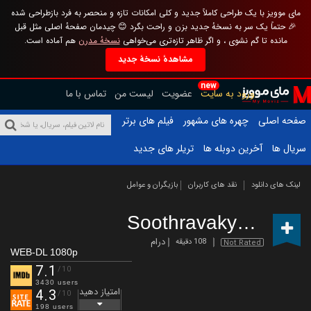
مای موویز با یک طراحی کاملاً جدید و کلی امکانات تازه و منحصر به فرد بازطراحی شده
🎉 حتماً یک سر به نسخهٔ جدید بزن و راحت بگرد 😊 چیدمان صفحهٔ اصلی مثل قبل
مانده تا گم نشوی ، و اگر ظاهر تازه‌تری می‌خواهی
نسخهٔ مدرن
هم آماده است.
مشاهدهٔ نسخهٔ جدید
new
ورود به سایت
عضویت
لیست من
تماس با ما
صفحه اصلی
چهره های مشهور
فیلم های برتر
سریال ها
آخرین دوبله ها
تریلر های جدید
لینک های دانلود
نقد های کاربران
بازیگران و عوامل
Soothravakyam
(2025)
درام
108 دقیقه
Not Rated
WEB-DL 1080p
7.1
/10
3430 users
امتیاز دهید
4.3
/10
198 users