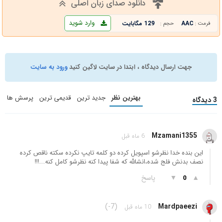
دانلود صدای زبان اصلی
وارد شوید
AAC
129 مگابایت
فرمت :
حجم :
جهت ارسال دیدگاه ، ابتدا در سایت لاگین کنید
ورود به سایت
بهترین نظر
جدید ترین
قدیمی ترین
پرسش ها
3 دیدگاه
Mzamani1355
6 ماه قبل
این بنده خدا نظرشو اسپویل کرده دو کلمه تایپ نکرده سکته ناقص کرده
نصف بدنش فلج شده،انشالله که شفا پیدا کنه نظرشو کامل کنه...!!!
▲
▼
پاسخ
0
(-7)
Mardpaeezi
10 ماه قبل