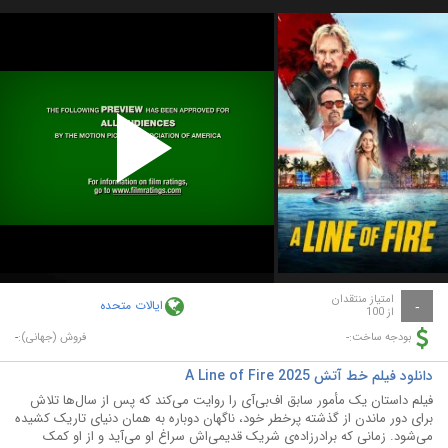
Play
Video
امتیاز منتقدان
ایالات متحده
-
از 100
-
-
بودجه ساخت:
فروش (جهانی):
دانلود فیلم خط آتش A Line of Fire 2025
فیلم داستان یک مأمور سابق اف‌بی‌آی را روایت می‌کند که پس از سال‌ها تلاش
برای دور ماندن از گذشته پرخطر خود، ناگهان دوباره به همان دنیای تاریک کشیده
می‌شود. زمانی که برادرزاده‌ی شریک قدیمی‌اش سراغ او می‌آید و از او کمک