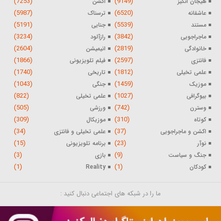
(7253)
(9149)
هیجان انگیز
اکشن
(5987)
(6520)
عاشقانه
ترسناک
(5191)
(5539)
مستند
جنایی
(3234)
(3842)
ماجراجویی
رازآلود
(2604)
(2819)
خانوادگی
انیمیشن
(1866)
(2597)
فانتزی
فیلم تلویزیونی
(1740)
(1812)
علمی تخیلی
تاریخی
(1043)
(1459)
موزیک
جنگی
(822)
(1027)
بیوگرافی
علمی تخیلی
(505)
(742)
وسترن
ورزشی
(309)
(310)
کوتاه
موزیکال
(34)
(37)
اکشن و ماجراجویی
علمی تخیلی و فانتزی
(15)
(23)
نوآر
برنامه تلویزیونی
(3)
(9)
جنگ و سیاست
بازی
(1)
(1)
کودکان
Reality
ما را در شبکه های اجتماعی دنبال کنید :