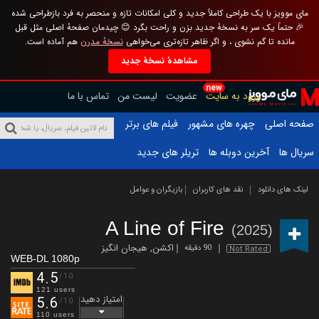
مای موویز با یک طراحی کاملاً جدید و کلی امکانات تازه و منحصر به فرد بازطراحی شده
🎉 حتماً یک سر به نسخهٔ جدید بزن و راحت بگرد 😊 چیدمان صفحهٔ اصلی مثل قبل
مانده تا گم نشوی ، و اگر ظاهر تازه‌تری می‌خواهی
نسخهٔ مدرن
هم آماده است.
مشاهدهٔ نسخهٔ جدید
new
ورود به سایت
عضویت
لیست من
تماس با ما
صفحه اصلی
چهره های مشهور
فیلم های برتر
سریال ها
آخرین دوبله ها
تریلر های جدید
لینک های دانلود
نقد های کاربران
بازیگران و عوامل
A Line of Fire
(2025)
اکشن
,
هیجان انگیز
90 دقیقه
Not Rated
WEB-DL 1080p
4.5
/10
121 users
امتیاز دهید
5.6
/10
110 users