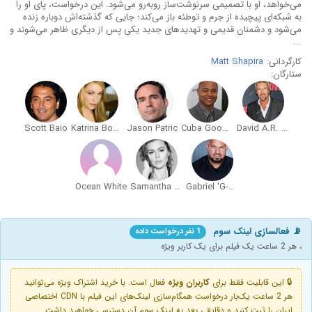
می‌خواهد، او با تصمیمی سرنوشت‌ساز روبه‌رو می‌شود. این درخواست، پای او را
به شبکه‌ای پیچیده از جرم و توطئه باز می‌کند؛ جایی که گذشته‌اش دوباره زنده
می‌شود و دشمنان قدیمی و تهدیدهای جدید یکی پس از دیگری ظاهر می‌شوند و
...
کارگردانی:
Matt Shapira
ستارگان:
Scott Baio
Katrina Bowden
Jason Patric
Cuba Gooding Jr.
David A.R. White
Ocean White
Samantha Lockwood
Gabriel 'G-Rod' Rodriguez
📡 فعالسازی لینک سوم
1 نفر درخواست داده
، هر 2 ساعت یک فیلم برای یک کاربر ویژه
🔒 این قابلیت فقط برای
کاربران ویژه
فعال است. با خرید اشتراک ویژه می‌توانید
هر 2 ساعت یک‌بار درخواست همگام‌سازی لینک‌های این فیلم با CDN اختصاصی
ایران را ثبت کنید و دقایقی بعد به لینک سوم آن دسترسی خواهید داشت