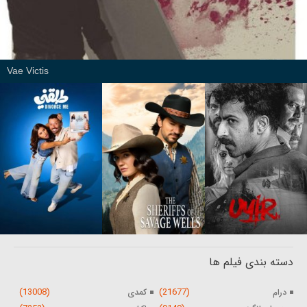
Vae Victis
دسته بندی فیلم ها
(13008)
(21677)
درام
کمدی