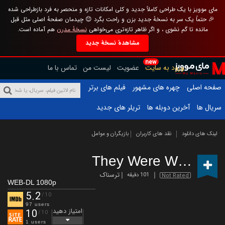
مای موویز با یک طراحی کاملاً جدید و کلی امکانات تازه و منحصر به فرد بازطراحی شده
🎉 حتماً یک سر به نسخهٔ جدید بزن و راحت بگرد 😊 چیدمان صفحهٔ اصلی مثل قبل
مانده تا گم نشوی ، و اگر ظاهر تازه‌تری می‌خواهی
نسخهٔ مدرن
هم آماده است.
مشاهدهٔ نسخهٔ جدید
new
ورود به سایت
عضویت
لیست من
تماس با ما
صفحه اصلی
چهره های مشهور
فیلم های برتر
سریال ها
آخرین دوبله ها
تریلر های جدید
لینک های دانلود
نقد های کاربران
بازیگران و عوامل
They Were Witches
(
ترسناک
101 دقیقه
Not Rated
WEB-DL 1080p
5.2
/10
97 users
امتیاز دهید
10
/10
1 users