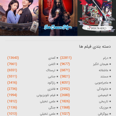
دسته بندی فیلم ها
(13643)
(22811)
درام
کمدی
(7661)
(9677)
هیجان انگیز
اکشن
(6551)
(6871)
عاشقانه
ترسناک
(5511)
(5821)
مستند
جنایی
(3416)
(4051)
ماجراجویی
رازآلود
(2736)
(2952)
خانوادگی
فانتزی
(1994)
(2680)
انیمیشن
فیلم تلویزیونی
(1812)
(1826)
تاریخی
علمی تخیلی
(1136)
(1568)
موزیک
جنگی
(1013)
(1027)
بیوگرافی
علمی تخیلی