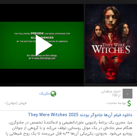
Play
Video
امتیاز منتقدان
مکزیک
-
از 100
-
-
بودجه ساخت:
فروش (جهانی):
دانلود فیلم آن‌ها جادوگر بودند They Were Witches 2025
میا، مجری یک برنامهٔ رادیویی ماوراءالطبیعی و ادعاکنندهٔ تخصص در جادوگری،
هنگام سفر جاده‌ای در یک موتل روستایی توقف می‌کند و با گروهی از جوانان
روبه‌رو می‌شود. به‌زودی، یکی‌یکی آن‌ها **به قتل می‌رسند تا یک روح شیطانی را