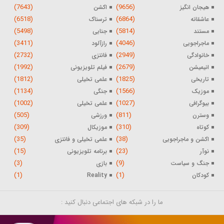
(7643)
(9656)
هیجان انگیز
اکشن
(6518)
(6864)
عاشقانه
ترسناک
(5498)
(5814)
مستند
جنایی
(3411)
(4046)
ماجراجویی
رازآلود
(2732)
(2949)
خانوادگی
فانتزی
(1992)
(2679)
انیمیشن
فیلم تلویزیونی
(1812)
(1825)
تاریخی
علمی تخیلی
(1134)
(1566)
موزیک
جنگی
(1002)
(1027)
بیوگرافی
علمی تخیلی
(505)
(811)
وسترن
ورزشی
(309)
(310)
کوتاه
موزیکال
(35)
(38)
اکشن و ماجراجویی
علمی تخیلی و فانتزی
(15)
(23)
نوآر
برنامه تلویزیونی
(3)
(9)
جنگ و سیاست
بازی
(1)
(1)
کودکان
Reality
ما را در شبکه های اجتماعی دنبال کنید :