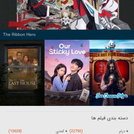
The Ribbon Hero
دسته بندی فیلم ها
(13628)
(22792)
درام
کمدی