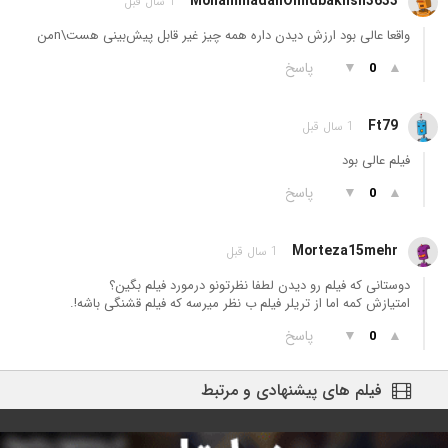
MohammadaliOmidbakhsh3633
1 سال قبل
واقعا عالی بود ارزش دیدن داره همه چیز غیر قابل پیش‌بینی هست\nمن
▲
▼
پاسخ
0
Ft79
1 سال قبل
فیلم عالی بود
▲
▼
پاسخ
0
Morteza15mehr
1 سال قبل
دوستانی که فیلم رو دیدن لطفا نظرتونو درمورد فیلم بگین؟
امتیازش کمه اما از تریلر فیلم ب نظر میرسه که فیلم قشنگی باشه!.
▲
▼
پاسخ
0
فیلم های پیشنهادی و مرتبط