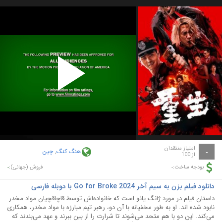
Play
Video
امتیاز منتقدان
هنگ کنگ
,
چین
-
از 100
-
-
بودجه ساخت:
فروش (جهانی):
دانلود فیلم بزن به سیم آخر Go for Broke 2024 با دوبله فارسی
داستان فیلم در مورد ژانگ یائو است که خانواده‌اش توسط قاچاقچیان مواد مخدر
نابود شده اند. او به طور مخفیانه با آن دو، رهبر تیم مبارزه با مواد مخدر، همکاری
می‌کند. این دو با هم متحد می‌شوند تا شرارت را از بین ببرند و عهد می‌بندند که