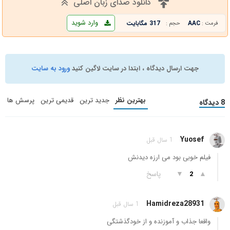
دانلود صدای زبان اصلی
وارد شوید
AAC
317 مگابایت
فرمت :
حجم :
جهت ارسال دیدگاه ، ابتدا در سایت لاگین کنید
ورود به سایت
بهترین نظر
جدید ترین
قدیمی ترین
پرسش ها
8 دیدگاه
Yuosef
1 سال قبل
فیلم خوبی بود می ارزه دیدنش
▲
▼
پاسخ
2
Hamidreza28931
1 سال قبل
واقعا جذاب و آموزنده و از خودگذشتگی