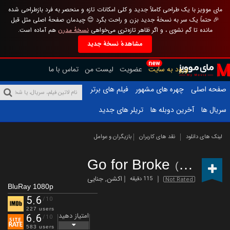
مای موویز با یک طراحی کاملاً جدید و کلی امکانات تازه و منحصر به فرد بازطراحی شده
🎉 حتماً یک سر به نسخهٔ جدید بزن و راحت بگرد 😊 چیدمان صفحهٔ اصلی مثل قبل
مانده تا گم نشوی ، و اگر ظاهر تازه‌تری می‌خواهی
نسخهٔ مدرن
هم آماده است.
مشاهدهٔ نسخهٔ جدید
new
ورود به سایت
عضویت
لیست من
تماس با ما
صفحه اصلی
چهره های مشهور
فیلم های برتر
سریال ها
آخرین دوبله ها
تریلر های جدید
لینک های دانلود
نقد های کاربران
بازیگران و عوامل
Go for Broke
(2024)
اکشن
,
جنایی
115 دقیقه
Not Rated
BluRay 1080p
5.6
/10
227 users
امتیاز دهید
6.6
/10
583 users