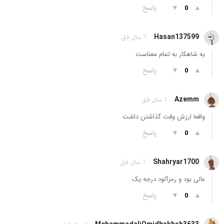
▲
▼
پاسخ
0
Hasan137599
1 سال قبل
یه شاهکار به تمام معناست
▲
▼
پاسخ
0
Azemm
1 سال قبل
واقعا ارزش وقت گذاشتن داشت
▲
▼
پاسخ
0
Shahryar1700
1 سال قبل
عالی بود و رمزآلود درجه یک
▲
▼
پاسخ
0