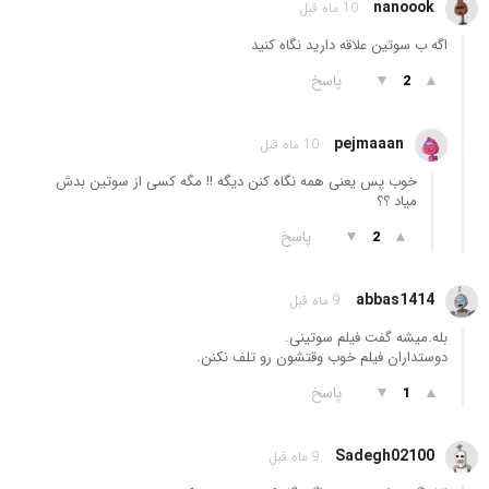
nanoook
10 ماه قبل
اگه ب سوتین علاقه دارید نگاه کنید
▲
▼
پاسخ
2
pejmaaan
10 ماه قبل
خوب پس یعنی همه نگاه کنن دیگه !! مگه کسی از سوتین بدش
میاد ؟؟
▲
▼
پاسخ
2
abbas1414
9 ماه قبل
بله.میشه گفت فیلم سوتینی.
دوستداران فیلم خوب وقتشون رو تلف نکنن.
▲
▼
پاسخ
1
Sadegh02100
9 ماه قبل