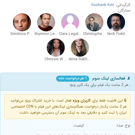
کارگردانی:
Sushank Kini
ستارگان:
Dimitrios Pantos
Brynmor Leyshon
Clara Legallais-Moha
Christopher Kouros
Nick Field
Chrissie Wunna
Anna Rakhvalova
📡 فعالسازی لینک سوم
1 نفر درخواست داده
، هر 2 ساعت یک فیلم برای یک کاربر ویژه
🔒 این قابلیت فقط برای
کاربران ویژه
فعال است. با خرید اشتراک ویژه می‌توانید
هر 2 ساعت یک‌بار درخواست همگام‌سازی لینک‌های این فیلم با CDN اختصاصی
ایران را ثبت کنید و دقایقی بعد به لینک سوم آن دسترسی خواهید داشت
نوع صدا:
کیفیت: