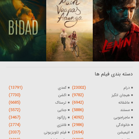
دسته بندی فیلم ها
(13791)
(23002)
درام
کمدی
(7730)
(9782)
هیجان انگیز
اکشن
(6685)
(6942)
عاشقانه
ترسناک
(5572)
(5886)
مستند
جنایی
(3467)
(4092)
ماجراجویی
رازآلود
(2774)
(2986)
خانوادگی
فانتزی
(2037)
(2694)
انیمیشن
فیلم تلویزیونی