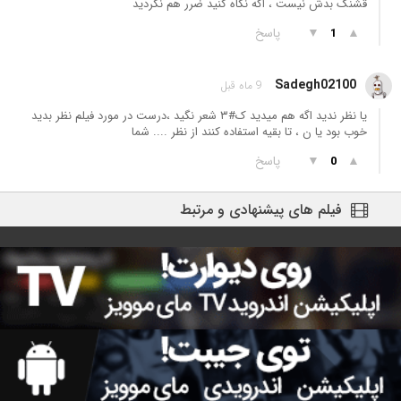
قشنگ بدش نیست ، اگه نگاه کنید ضرر هم نکردید
▲
▼
پاسخ
1
Sadegh02100
9 ماه قبل
یا نظر ندید اگه هم میدید ک#۳ شعر نگید ،درست در مورد فیلم نظر بدید
خوب بود یا ن ، تا بقیه استفاده کنند از نظر .... شما
▲
▼
پاسخ
0
فیلم های پیشنهادی و مرتبط