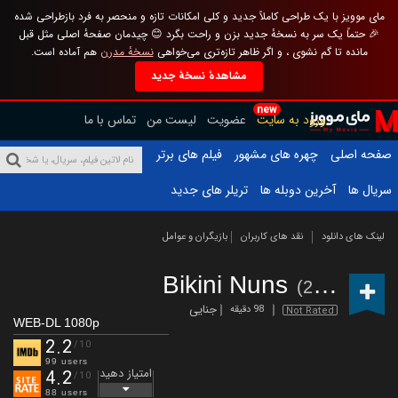
مای موویز با یک طراحی کاملاً جدید و کلی امکانات تازه و منحصر به فرد بازطراحی شده
🎉 حتماً یک سر به نسخهٔ جدید بزن و راحت بگرد 😊 چیدمان صفحهٔ اصلی مثل قبل
مانده تا گم نشوی ، و اگر ظاهر تازه‌تری می‌خواهی
نسخهٔ مدرن
هم آماده است.
مشاهدهٔ نسخهٔ جدید
new
ورود به سایت
عضویت
لیست من
تماس با ما
صفحه اصلی
چهره های مشهور
فیلم های برتر
سریال ها
آخرین دوبله ها
تریلر های جدید
لینک های دانلود
نقد های کاربران
بازیگران و عوامل
Bikini Nuns
(2025)
جنایی
98 دقیقه
Not Rated
WEB-DL 1080p
2.2
/10
99 users
امتیاز دهید
4.2
/10
88 users