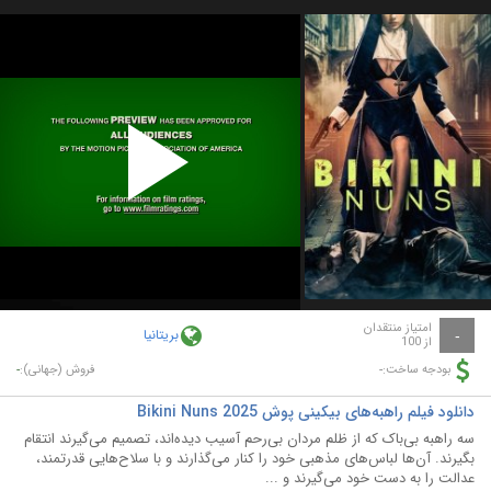
Play
Video
امتیاز منتقدان
بریتانیا
-
از 100
-
-
بودجه ساخت:
فروش (جهانی):
دانلود فیلم راهبه‌های بیکینی پوش Bikini Nuns 2025
سه راهبه بی‌باک که از ظلم مردان بی‌رحم آسیب دیده‌اند، تصمیم می‌گیرند انتقام
بگیرند. آن‌ها لباس‌های مذهبی خود را کنار می‌گذارند و با سلاح‌هایی قدرتمند،
عدالت را به دست خود می‌گیرند و ...