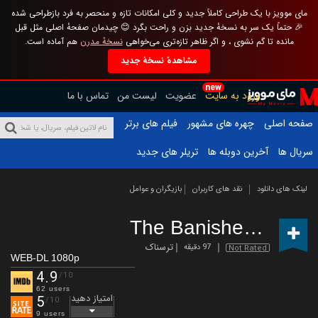
مای موویز با یک طراحی کاملاً جدید و کلی امکانات تازه و منحصر به فرد بازطراحی شده
🎉 حتماً یک سر به نسخهٔ جدید بزن و راحت بگرد 😊 چیدمان صفحهٔ اصلی مثل قبل
مانده تا گم نشوی ، و اگر ظاهر تازه‌تری می‌خواهی
نسخهٔ مدرن
هم آماده است.
مشاهدهٔ نسخهٔ جدید
new
ورود به سایت
عضویت
لیست من
تماس با ما
صفحه اصلی
چهره های مشهور
فیلم های برتر
سریال ها
آخرین دوبله ها
تریلر های جدید
لینک های دانلود
نقد های کاربران
بازیگران و عوامل
The Banished
(2024)
ترسناک
97 دقیقه
Not Rated
WEB-DL 1080p
4.9
/10
62 users
امتیاز دهید
5
/10
9 users