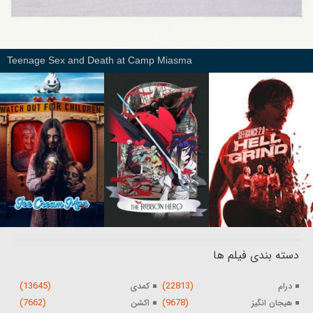
Teenage Sex and Death at Camp Miasma
دسته بندی فیلم ها
(13645)
(22813)
درام
کمدی
(7662)
(9678)
هیجان انگیز
اکشن