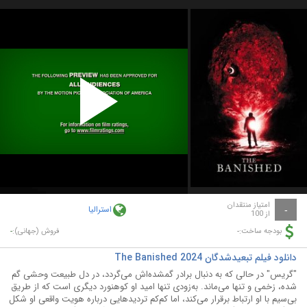
Play
Video
امتیاز منتقدان
استرالیا
-
از 100
-
-
بودجه ساخت:
فروش (جهانی):
دانلود فیلم تبعیدشدگان The Banished 2024
"گریس" در حالی که به دنبال برادر گمشده‌اش می‌گردد، در دل طبیعت وحشی گم
شده، زخمی و تنها می‌ماند. به‌زودی تنها امید او کوهنورد دیگری است که از طریق
بی‌سیم با او ارتباط برقرار می‌کند، اما کم‌کم تردیدهایی درباره هویت واقعی او شکل