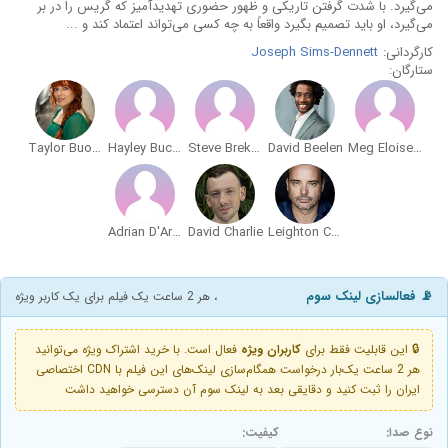
می‌گیرد. با شدت گرفتن تاریکی و ظهور حضوری تهدیدآمیز که گریس را در بر
می‌گیرد، او باید تصمیم بگیرد واقعاً به چه کسی می‌تواند اعتماد کند و ...
کارگردانی:
Joseph Sims-Dennett
ستارگان:
Taylor Buoro
Hayley Buckley
Steve Brekalow
David Beelen
Meg Eloise-Clarke
Adrian D'Arcy
David Charlie
Leighton Cardno
📡 فعالسازی لینک سوم
، هر 2 ساعت یک فیلم برای یک کاربر ویژه
🔒 این قابلیت فقط برای
کاربران ویژه
فعال است. با خرید اشتراک ویژه می‌توانید
هر 2 ساعت یک‌بار درخواست همگام‌سازی لینک‌های این فیلم با CDN اختصاصی
ایران را ثبت کنید و دقایقی بعد به لینک سوم آن دسترسی خواهید داشت
نوع صدا:
کیفیت: