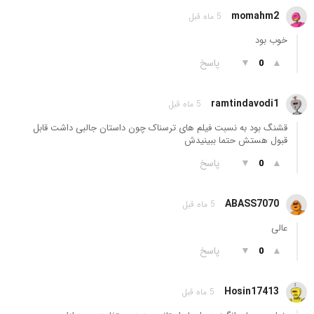
momahm2
5 ماه قبل
خوب بود
▲
▼
پاسخ
0
ramtindavodi1
5 ماه قبل
قشنگ بود به نسبت فیلم های ترسناک چون داستان جالبی داشت قابل
قبول هستش حتما ببینیدش
▲
▼
پاسخ
0
ABASS7070
5 ماه قبل
عالی
▲
▼
پاسخ
0
Hosin17413
5 ماه قبل