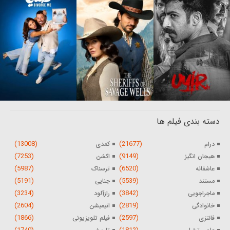
دسته بندی فیلم ها
(13008)
(21677)
درام
کمدی
(7253)
(9149)
هیجان انگیز
اکشن
(5987)
(6520)
عاشقانه
ترسناک
(5191)
(5539)
مستند
جنایی
(3234)
(3842)
ماجراجویی
رازآلود
(2604)
(2819)
خانوادگی
انیمیشن
(1866)
(2597)
فانتزی
فیلم تلویزیونی