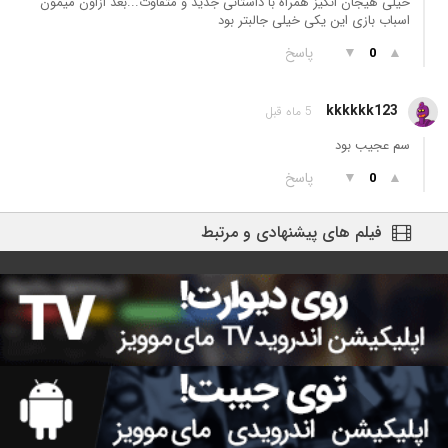
خیلی هیجان انگیز همراه با داستانی جدید و متفاوت...بعد ازاون میمون
اسباب بازی این یکی خیلی جالبتر بود
▲
▼
پاسخ
0
kkkkkk123
5 ماه قبل
سم عجیب بود
▲
▼
پاسخ
0
فیلم های پیشنهادی و مرتبط