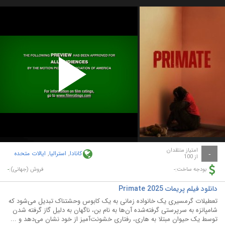
Play
Video
امتیاز منتقدان
کانادا
,
استرالیا
,
ایالات متحده
-
از 100
-
-
بودجه ساخت:
فروش (جهانی):
دانلود فیلم پریمات Primate 2025
تعطیلات گرمسیری یک خانواده زمانی به یک کابوس وحشتناک تبدیل می‌شود که
شامپانزه به سرپرستی گرفته‌شده آن‌ها به نام بن، ناگهان به دلیل گاز گرفته شدن
توسط یک حیوان مبتلا به هاری، رفتاری خشونت‌آمیز از خود نشان می‌دهد و ...