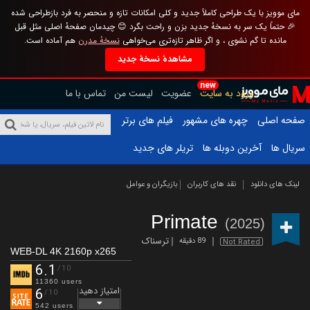
مای موویز با یک طراحی کاملاً جدید و کلی امکانات تازه و منحصر به فرد بازطراحی شده
🎉 حتماً یک سر به نسخهٔ جدید بزن و راحت بگرد 😊 چیدمان صفحهٔ اصلی مثل قبل
مانده تا گم نشوی ، و اگر ظاهر تازه‌تری می‌خواهی
نسخهٔ مدرن
هم آماده است.
مشاهدهٔ نسخهٔ جدید
new
ورود به سایت
عضویت
لیست من
تماس با ما
صفحه اصلی
چهره های مشهور
فیلم های برتر
سریال ها
آخرین دوبله ها
تریلر های جدید
لینک های دانلود
نقد های کاربران
بازیگران و عوامل
Primate
(2025)
ترسناک
89 دقیقه
Not Rated
WEB-DL 4K 2160p x265
6.1
/10
11360 users
امتیاز دهید
6
/10
542 users