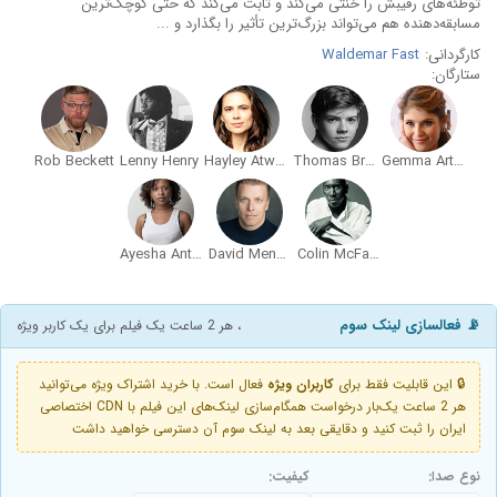
توطئه‌های رقیبش را خنثی می‌کند و ثابت می‌کند که حتی کوچک‌ترین
مسابقه‌دهنده هم می‌تواند بزرگ‌ترین تأثیر را بگذارد و ...
کارگردانی:
Waldemar Fast
ستارگان:
Rob Beckett
Lenny Henry
Hayley Atwell
Thomas Brodie-Sangster
Gemma Arterton
Ayesha Antoine
David Menkin
Colin McFarlane
📡 فعالسازی لینک سوم
، هر 2 ساعت یک فیلم برای یک کاربر ویژه
🔒 این قابلیت فقط برای
کاربران ویژه
فعال است. با خرید اشتراک ویژه می‌توانید
هر 2 ساعت یک‌بار درخواست همگام‌سازی لینک‌های این فیلم با CDN اختصاصی
ایران را ثبت کنید و دقایقی بعد به لینک سوم آن دسترسی خواهید داشت
نوع صدا:
کیفیت: