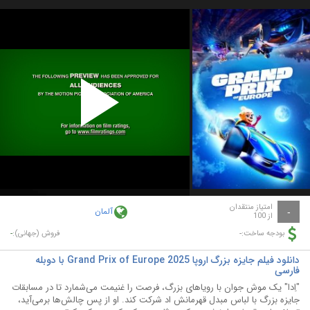
Play
Video
امتیاز منتقدان
آلمان
-
از 100
-
-
بودجه ساخت:
فروش (جهانی):
دانلود فیلم جایزه بزرگ اروپا Grand Prix of Europe 2025 با دوبله
فارسی
"اِدا" یک موش جوان با رویاهای بزرگ، فرصت را غنیمت می‌شمارد تا در مسابقات
جایزه بزرگ با لباس مبدل قهرمانش اد شرکت کند. او از پس چالش‌ها برمی‌آید،