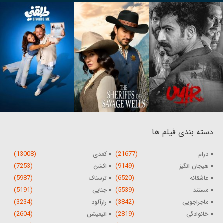
دسته بندی فیلم ها
(13008)
(21677)
درام
کمدی
(7253)
(9149)
هیجان انگیز
اکشن
(5987)
(6520)
عاشقانه
ترسناک
(5191)
(5539)
مستند
جنایی
(3234)
(3842)
ماجراجویی
رازآلود
(2604)
(2819)
خانوادگی
انیمیشن