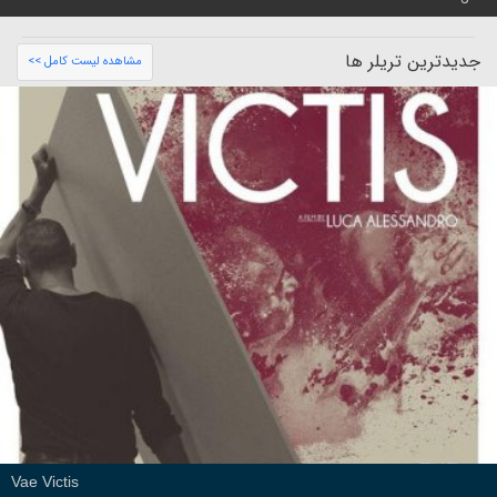
جدیدترین تریلر ها
مشاهده لیست کامل >>
Vae Victis