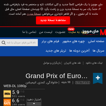
مای موویز با یک طراحی کاملاً جدید و کلی امکانات تازه و منحصر به فرد بازطراحی شده
🎉 حتماً یک سر به نسخهٔ جدید بزن و راحت بگرد 😊 چیدمان صفحهٔ اصلی مثل قبل
مانده تا گم نشوی ، و اگر ظاهر تازه‌تری می‌خواهی
نسخهٔ مدرن
هم آماده است.
مشاهدهٔ نسخهٔ جدید
new
ورود به سایت
عضویت
لیست من
تماس با ما
صفحه اصلی
چهره های مشهور
فیلم های برتر
سریال ها
آخرین دوبله ها
تریلر های جدید
لینک های دانلود
نقد های کاربران
بازیگران و عوامل
Grand Prix of Europe
(2025)
خانوادگی
,
کمدی
,
انیمیشن
98 دقیقه
Not Rated
WEB-DL 1080p
5.9
/10
521 users
امتیاز دهید
6.6
/10
198 users