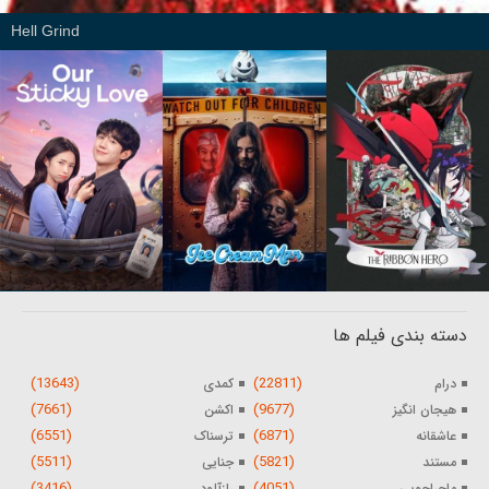
Hell Grind
دسته بندی فیلم ها
(13643)
(22811)
درام
کمدی
(7661)
(9677)
هیجان انگیز
اکشن
(6551)
(6871)
عاشقانه
ترسناک
(5511)
(5821)
مستند
جنایی
(3416)
(4051)
ماجراجویی
رازآلود