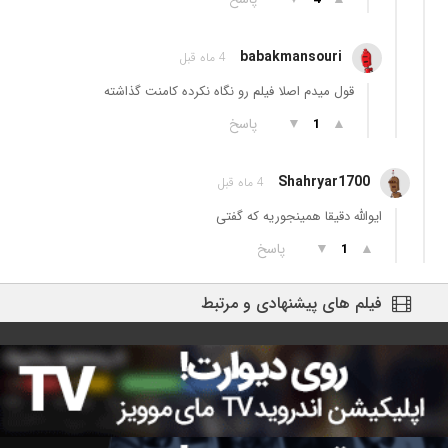
babakmansouri
4 ماه قبل
قول میدم اصلا فیلم رو نگاه نکرده کامنت گذاشته
▲
▼
پاسخ
1
Shahryar1700
4 ماه قبل
ایوالله دقیقا همینجوریه که گفتی
▲
▼
پاسخ
1
فیلم های پیشنهادی و مرتبط