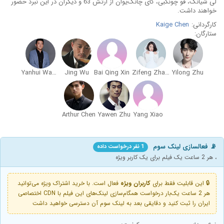
لی شیانگ، فو چونگبی، کای چانگ‌یوان از ارتش 63 و دیگران در این نبرد حضور
خواهند داشت.
کارگردانی:
Kaige Chen
ستارگان:
Yanhui Wang
Jing Wu
Bai Qing Xin
Zifeng Zhang
Yilong Zhu
Arthur Chen
Yawen Zhu
Yang Xiao
📡 فعالسازی لینک سوم
1 نفر درخواست داده
، هر 2 ساعت یک فیلم برای یک کاربر ویژه
🔒 این قابلیت فقط برای
کاربران ویژه
فعال است. با خرید اشتراک ویژه می‌توانید
هر 2 ساعت یک‌بار درخواست همگام‌سازی لینک‌های این فیلم با CDN اختصاصی
ایران را ثبت کنید و دقایقی بعد به لینک سوم آن دسترسی خواهید داشت