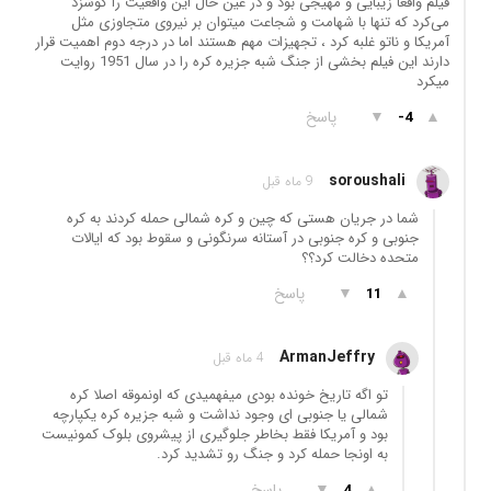
فیلم واقعا زیبایی و مهیجی بود و در عین حال این واقعیت را گوشزد
می‌کرد که تنها با شهامت و شجاعت میتوان بر نیروی متجاوزی مثل
آمریکا و ناتو غلبه کرد ، تجهیزات مهم هستند اما در درجه دوم اهمیت قرار
دارند این فیلم بخشی از جنگ شبه جزیره کره را در سال 1951 روایت
میکرد
▲
▼
پاسخ
-4
soroushali
9 ماه قبل
شما در جریان هستی که چین و کره شمالی حمله کردند به کره
جنوبی و کره جنوبی در آستانه سرنگونی و سقوط بود که ایالات
متحده دخالت کرد؟؟
▲
▼
پاسخ
11
ArmanJeffry
4 ماه قبل
تو اگه تاریخ خونده بودی میفهمیدی که اونموقه اصلا کره
شمالی یا جنوبی ای وجود نداشت و شبه جزیره کره یکپارچه
بود و آمریکا فقط بخاطر جلوگیری از پیشروی بلوک کمونیست
به اونجا حمله کرد و جنگ رو تشدید کرد.
▲
▼
پاسخ
4