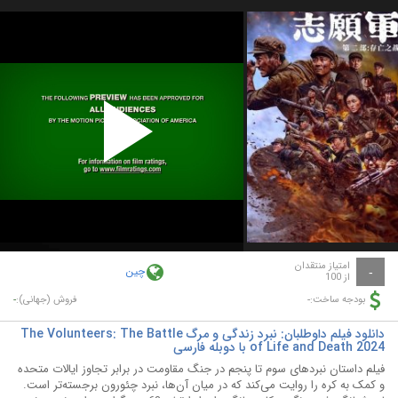
Play
Video
امتیاز منتقدان
چین
-
از 100
-
-
بودجه ساخت:
فروش (جهانی):
دانلود فیلم داوطلبان: نبرد زندگی و مرگ The Volunteers: The Battle
of Life and Death 2024 با دوبله فارسی
فیلم داستان نبردهای سوم تا پنجم در جنگ مقاومت در برابر تجاوز ایالات متحده
و کمک به کره را روایت می‌کند که در میان آن‌ها، نبرد چئورون برجسته‌تر است.