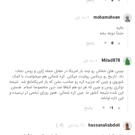
2
mohamohsen
9 ماه قبل
عالیه
حتماً دوبله بشه
▲
▼
پاسخ
0
Milad878
4 ماه قبل
چینی های خفاش رو چند بار امریکا در مقابل حمله ژاپن و روس نجات
داد. تاریخ رو برعکس رواینت میکنن. کره َشمالی هم میخواست با کمک
شوروی و چین که جزیره کره رو صاحب بشن که باز امریکا‌مانع شد. نتیجه
نوکری روس و چین که هر دو هم اتفاقا ضد دین مخصوصا اسلام. هستن.
این شده نتیجه کشور ما. عین کره شمالی. هنوز روزای تخمی تر نرسیده و
این تازه اولشه.
▲
▼
پاسخ
-1
(-4)
hassanaliabdoli
10 ماه قبل