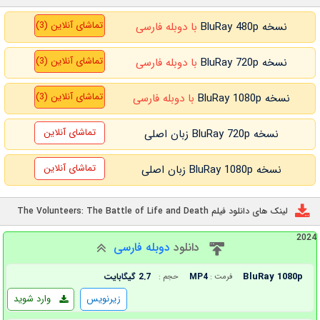
تماشای آنلاین (3)
نسخه BluRay 480p
با دوبله فارسی
تماشای آنلاین (3)
نسخه BluRay 720p
با دوبله فارسی
تماشای آنلاین (3)
نسخه BluRay 1080p
با دوبله فارسی
تماشای آنلاین
نسخه BluRay 720p زبان اصلی
تماشای آنلاین
نسخه BluRay 1080p زبان اصلی
لینک های دانلود فیلم The Volunteers: The Battle of Life and Death
2024
دانلود
دوبله فارسی
BluRay 1080p
MP4
2.7 گیگابایت
فرمت :
حجم :
زیرنویس
وارد شوید