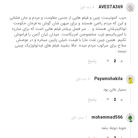
AVESTA369
4 ماه قبل
حزب کمونیست چین و فیلم هایی از جنس مقاومت و مردم و جان فشانی
و این که مردم راضی هستند و برای میهن شان گوش به فرمان حکومت
توتالیترشان هستند و ... سر فصل بیشتر فیلم هایی است که برای مبارزه
با امپریالیسم غرب مخصوصن امریکاست. میدان تیان آنمن را فراموش
نکنیم. همین چین نفت مارا با قیمت خیلی پایین میخره و در عوضش
سلاح برای سرکوب مردم میده. حالا بشیند فیلم های ایدئولوژیک چینی
ببینید.
▲
▼
پاسخ
2
Payamshakila
4 ماه قبل
بسیار عالی بود
▲
▼
پاسخ
2
mohammad566
1 سال قبل
خوبه دوبله بشه
▲
▼
پاسخ