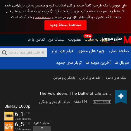
مای موویز با یک طراحی کاملاً جدید و کلی امکانات تازه و منحصر به فرد بازطراحی شده
🎉 حتماً یک سر به نسخهٔ جدید بزن و راحت بگرد 😊 چیدمان صفحهٔ اصلی مثل قبل
مانده تا گم نشوی ، و اگر ظاهر تازه‌تری می‌خواهی
نسخهٔ مدرن
هم آماده است.
مشاهدهٔ نسخهٔ جدید
new
ورود به سایت
عضویت
لیست من
تماس با ما
صفحه اصلی
چهره های مشهور
فیلم های برتر
سریال ها
آخرین دوبله ها
تریلر های جدید
لینک های دانلود
نقد های کاربران
بازیگران و عوامل
The Volunteers: The Battle of Life and Death
(20
درام
,
تاریخی
,
جنگی
144 دقیقه
Not Rated
BluRay 1080p
6.1
/10
340 users
امتیاز دهید
6.5
/10
556 users