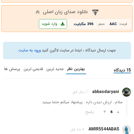
دانلود صدای زبان اصلی
وارد شوید
AAC
396 مگابایت
فرمت :
حجم :
جهت ارسال دیدگاه ، ابتدا در سایت لاگین کنید
ورود به سایت
بهترین نظر
جدید ترین
قدیمی ترین
پرسش ها
15 دیدگاه
abbasdaryani
1 سال قبل
سلام . ارزش دیدن داره . پیشنهاد میکنم حتما ببینید .
▲
▼
پاسخ
6
AMIR5544ABAS
4 ماه قبل