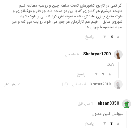
اگر کمی در تاریخ کشورهای تحت سلطه چین و روسیه مطالعه کنیم
متوجه میشیم هر کشوری که با این دو متحد شد جز فقر و دیکتاتوری و
غارت منابع چیزی عایدش نشده نمونه اش کره شمالی و بلوک شرق
شوروی سابق !!! فیلم هم کارگردان هر جور می خواد روایت می کنه و می
سازه مخصوصا چینی ها
▲
▼
پاسخ
4
Shahryar1700
4 ماه قبل
لایک
▲
▼
پاسخ
1
kratos2010
4 ماه قبل
(-3)
ehsan3350
1 سال قبل
دوبلش کنین ممنون
▲
▼
پاسخ
3