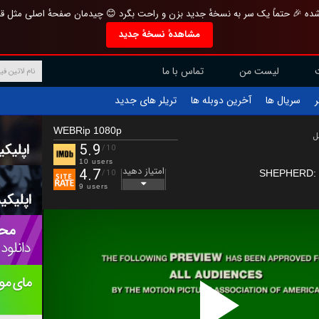
تازه و منحصر به فرد بازطراحی شده 🎉 حتماً یک سر به نسخهٔ جدید بزن و راحت بگرد 
مشاهدهٔ نسخهٔ جدید
تماس با ما
لیست من
تریلر های جدید
آخرین دوبله ها
سریال ها
ف
WEBRip 1080p
ب
5.9
/10
10 users
امتیاز دهید
4.7
SHEPHERD: T
/10
9 users