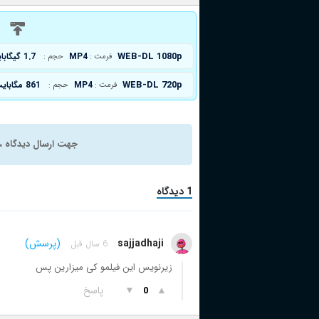
د
WEB-DL 1080p
MP4
1.7 گیگابایت
فرمت :
حجم :
WEB-DL 720p
MP4
861 مگابایت
فرمت :
حجم :
جهت ارسال دیدگاه ، 
1 دیدگاه
sajjadhaji
(پرسش)
6 سال قبل
زیرنویس این فیلمو کی میزارین پس
▲
▼
پاسخ
0