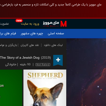
 چیدمان صفحهٔ اصلی مثل قبل مانده تا گم نشوی ، و اگر ظاهر تازه‌تری می‌خواهی
new
عضویت
ورود به سایت
یلم های برتر
چهره های مشهور
صفحه اصلی
ازیگران و عوامل
نقد های کاربران
لینک های دانلود
he Story of a Jewish Dog
(2019)
خانوادگی
93 دقیقه
Not Rated