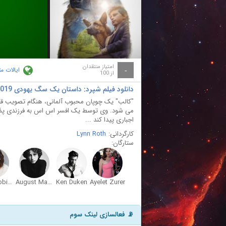
ay
deo
امتیاز منتقدان
ایالات م
-
از 100
دانلود فیلم شپرد: داستان یک سگ یهودی SHEPHERD: The Story of a Jewish Dog 2019
"کالب" یک چوپان محبوب آلمانی، هنگام تصویب قوان
می شود. وی توسط یک افسر اس اس به فرزندی پذیرفت
اجباری پیدا کند ...
کارگردانی:
Lynn Roth
ستارگان:
Lois Robbins
August Maturo
Ken Duken
Ayelet Zurer
📡 فعالسازی لینک سوم