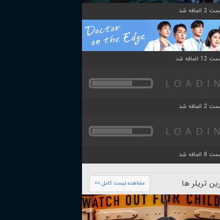
ن تریلر ها
مشاهده لیست کامل >>