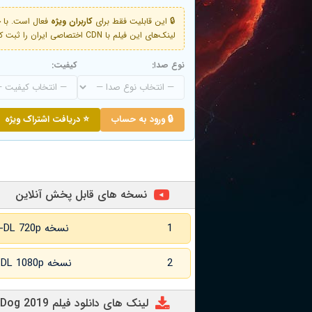
🔒 این قابلیت فقط برای
کاربران ویژه
لینک‌های این فیلم با CDN اختصاصی ایران را ثبت کنید و دقایقی بعد به لینک سوم آن دسترسی خواهید داشت
نوع صدا:
کیفیت:
🔒 ورود به حساب
⭐ دریافت اشتراک ویژه
نسخه های قابل پخش آنلاین
1
نسخه WEB-DL 720p زبان اصلی
2
نسخه WEB-DL 1080p زبان اصلی
لینک های دانلود فیلم SHEPHERD: The Story of a Jewish Dog 2019