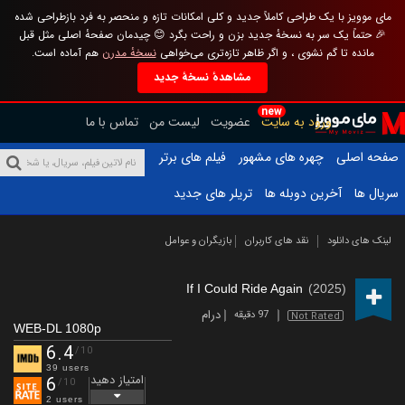
مای موویز با یک طراحی کاملاً جدید و کلی امکانات تازه و منحصر به فرد بازطراحی شده
🎉 حتماً یک سر به نسخهٔ جدید بزن و راحت بگرد 😊 چیدمان صفحهٔ اصلی مثل قبل
مانده تا گم نشوی ، و اگر ظاهر تازه‌تری می‌خواهی
نسخهٔ مدرن
هم آماده است.
مشاهدهٔ نسخهٔ جدید
new
ورود به سایت
عضویت
لیست من
تماس با ما
صفحه اصلی
چهره های مشهور
فیلم های برتر
سریال ها
آخرین دوبله ها
تریلر های جدید
لینک های دانلود
نقد های کاربران
بازیگران و عوامل
If I Could Ride Again
(2025)
درام
97 دقیقه
Not Rated
WEB-DL 1080p
6.4
/10
39 users
امتیاز دهید
6
/10
2 users