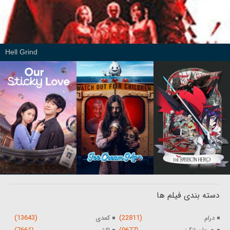
Hell Grind
دسته بندی فیلم ها
(13643)
(22811)
درام
کمدی