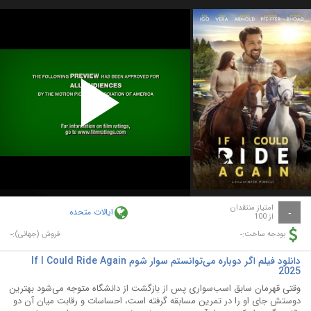
Play
Video
امتیاز منتقدان
ایالات متحده
-
از 100
-
-
بودجه ساخت:
فروش (جهانی):
دانلود فیلم اگر دوباره می‌توانستم سوار شوم If I Could Ride Again
2025
وقتی قهرمان سابق اسب‌سواری پس از بازگشت از دانشگاه متوجه می‌شود بهترین
دوستش جای او را در تمرین مسابقه گرفته است، احساسات و رقابت میان آن دو