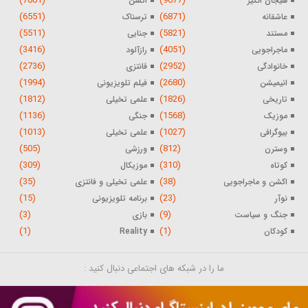
(7661)
(9677)
هیجان انگیز
اکشن
(6551)
(6871)
عاشقانه
ترسناک
(5511)
(5821)
مستند
جنایی
(3416)
(4051)
ماجراجویی
رازآلود
(2736)
(2952)
خانوادگی
فانتزی
(1994)
(2680)
انیمیشن
فیلم تلویزیونی
(1812)
(1826)
تاریخی
علمی تخیلی
(1136)
(1568)
موزیک
جنگی
(1013)
(1027)
بیوگرافی
علمی تخیلی
(505)
(812)
وسترن
ورزشی
(309)
(310)
کوتاه
موزیکال
(35)
(38)
اکشن و ماجراجویی
علمی تخیلی و فانتزی
(15)
(23)
نوآر
برنامه تلویزیونی
(3)
(9)
جنگ و سیاست
بازی
(1)
(1)
کودکان
Reality
ما را در شبکه های اجتماعی دنبال کنید :