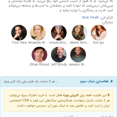
بالا می‌گیرد. او که هنوز از آسیب جسمی خود رنج می‌برد، به همراه دوستش و
مربی‌شان درمی‌یابند که تنها با تکیه بر عشقشان به اسب‌ها و مسابقه می‌توانند
امید، قدرت و رستگاری را دوباره بیابند و ...
کارگردانی:
Nick Pinelli
ستارگان:
Tom Vera
Amanda Williams Pfeiffer
Ursula Boutwell
Alexis Arnold
Eva Igo
Ethan Rhoad
Jeff Brody
Jenerro Wade
📡 فعالسازی لینک سوم
، هر 2 ساعت یک فیلم برای یک کاربر ویژه
🔒 این قابلیت فقط برای
کاربران ویژه
فعال است. با خرید اشتراک ویژه می‌توانید
هر 2 ساعت یک‌بار درخواست همگام‌سازی لینک‌های این فیلم با CDN اختصاصی
ایران را ثبت کنید و دقایقی بعد به لینک سوم آن دسترسی خواهید داشت
نوع صدا:
کیفیت: