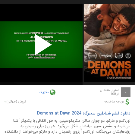
Play
Video
امتیاز منتقدان
مکزیک
-
از 100
-
-
بودجه ساخت:
فروش (جهانی):
دانلود فیلم شیاطین سحرگاه Demons at Dawn 2024
اورلاندو و مارکو، دو جوان ساکن مکزیکوسیتی، به طور اتفاقی با یکدیگر آشنا
می‌شوند و عشقی عمیق میانشان شکل می‌گیرد. هر روز برای رسیدن به
رؤیاهایشان می‌جنگند؛ اورلاندو آرزوی رقصیدن دارد و مارکو می‌خواهد از دانشکده