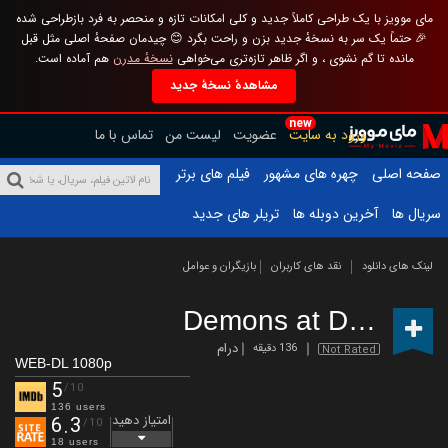
مای موویز با یک طراحی کاملاً جدید و کلی امکانات تازه و منحصر به فرد بازطراحی شده
🎉 حتماً یک سر به نسخهٔ جدید بزن و راحت بگرد 😊 چیدمان صفحهٔ اصلی مثل قبل
مانده تا گم نشوی ، و اگر ظاهر تازه‌تری می‌خواهی
نسخهٔ مدرن
هم آماده است.
مشاهدهٔ نسخهٔ جدید
new
ورود به سایت
عضویت
لیست من
تماس با ما
صفحه اصلی
چهره های مشهور
فیلم های برتر
سریال ها
آخرین دوبله ها
تریلر های جدید
لینک های دانلود
نقد های کاربران
بازیگران و عوامل
Demons at Dawn
(20
درام
136 دقیقه
Not Rated
WEB-DL 1080p
5
/10
136 users
امتیاز دهید
6.3
/10
18 users