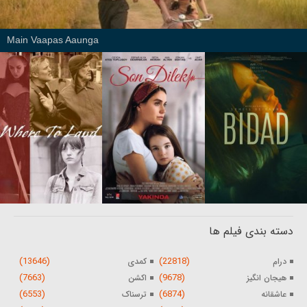
Main Vaapas Aaunga
دسته بندی فیلم ها
(13646)
(22818)
درام
کمدی
(7663)
(9678)
هیجان انگیز
اکشن
(6553)
(6874)
عاشقانه
ترسناک