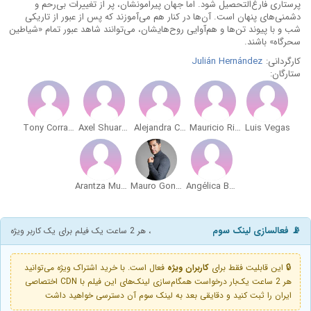
پرستاری فارغ‌التحصیل شود. اما جهان پیرامونشان، پر از تغییرات بی‌رحم و
دشمنی‌های پنهان است. آن‌ها در کنار هم می‌آموزند که پس از عبور از تاریکی
شب و با پیوند تن‌ها و هم‌آوایی روح‌هایشان، می‌توانند شاهد عبور تمام «شیاطین
سحرگاه» باشند.
کارگردانی:
Julián Hernández
ستارگان:
Tony Corrales
Axel Shuarma
Alejandra Campos
Mauricio Rico
Luis Vegas
Arantza Muñoz Montemayor
Mauro González
Angélica Baños Hernández
📡 فعالسازی لینک سوم
، هر 2 ساعت یک فیلم برای یک کاربر ویژه
🔒 این قابلیت فقط برای
کاربران ویژه
فعال است. با خرید اشتراک ویژه می‌توانید
هر 2 ساعت یک‌بار درخواست همگام‌سازی لینک‌های این فیلم با CDN اختصاصی
ایران را ثبت کنید و دقایقی بعد به لینک سوم آن دسترسی خواهید داشت