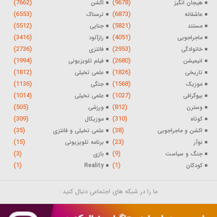
(7662)
(9678)
هیجان انگیز
اکشن
(6553)
(6873)
عاشقانه
ترسناک
(5512)
(5821)
مستند
جنایی
(3416)
(4051)
ماجراجویی
رازآلود
(2736)
(2953)
خانوادگی
فانتزی
(1994)
(2680)
انیمیشن
فیلم تلویزیونی
(1812)
(1826)
تاریخی
علمی تخیلی
(1136)
(1568)
موزیک
جنگی
(1014)
(1027)
بیوگرافی
علمی تخیلی
(505)
(812)
وسترن
ورزشی
(309)
(310)
کوتاه
موزیکال
(35)
(38)
اکشن و ماجراجویی
علمی تخیلی و فانتزی
(15)
(23)
نوآر
برنامه تلویزیونی
(3)
(9)
جنگ و سیاست
بازی
(1)
(1)
کودکان
Reality
ما را در شبکه های اجتماعی دنبال کنید :