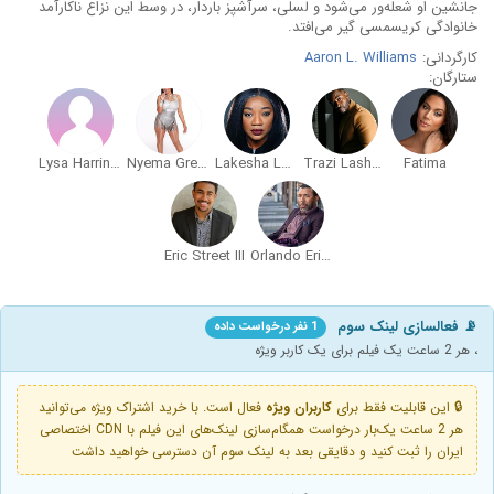
جانشین او شعله‌ور می‌شود و لسلی، سرآشپز باردار، در وسط این نزاع ناکارآمد
خانوادگی کریسمسی گیر می‌افتد.
کارگردانی:
Aaron L. Williams
ستارگان:
Lysa Harrington
Nyema Green
Lakesha Logan
Trazi Lashawn
Fatima
Eric Street III
Orlando Eric Street
📡 فعالسازی لینک سوم
1 نفر درخواست داده
، هر 2 ساعت یک فیلم برای یک کاربر ویژه
🔒 این قابلیت فقط برای
کاربران ویژه
فعال است. با خرید اشتراک ویژه می‌توانید
هر 2 ساعت یک‌بار درخواست همگام‌سازی لینک‌های این فیلم با CDN اختصاصی
ایران را ثبت کنید و دقایقی بعد به لینک سوم آن دسترسی خواهید داشت