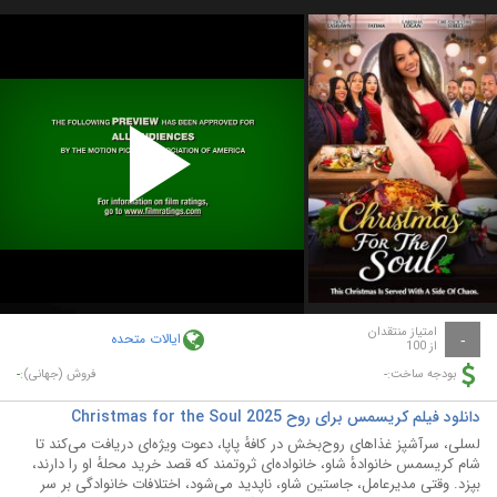
Play
Video
امتیاز منتقدان
ایالات متحده
-
از 100
-
-
بودجه ساخت:
فروش (جهانی):
دانلود فیلم کریسمس برای روح Christmas for the Soul 2025
لسلی، سرآشپز غذاهای روح‌بخش در کافهٔ پاپا، دعوت ویژه‌ای دریافت می‌کند تا
شام کریسمس خانوادهٔ شاو، خانواده‌ای ثروتمند که قصد خرید محلهٔ او را دارند،
بپزد. وقتی مدیرعامل، جاستین شاو، ناپدید می‌شود، اختلافات خانوادگی بر سر