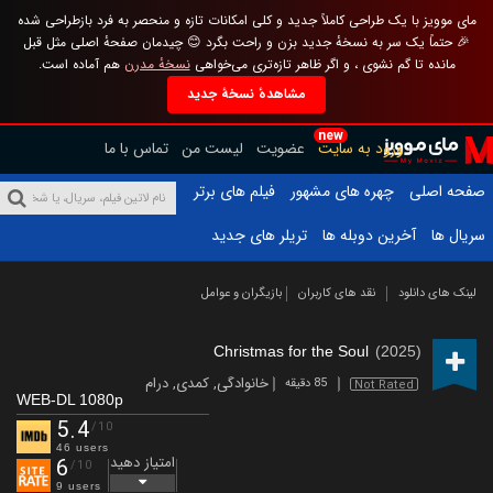
مای موویز با یک طراحی کاملاً جدید و کلی امکانات تازه و منحصر به فرد بازطراحی شده
🎉 حتماً یک سر به نسخهٔ جدید بزن و راحت بگرد 😊 چیدمان صفحهٔ اصلی مثل قبل
مانده تا گم نشوی ، و اگر ظاهر تازه‌تری می‌خواهی
نسخهٔ مدرن
هم آماده است.
مشاهدهٔ نسخهٔ جدید
new
ورود به سایت
عضویت
لیست من
تماس با ما
صفحه اصلی
چهره های مشهور
فیلم های برتر
سریال ها
آخرین دوبله ها
تریلر های جدید
لینک های دانلود
نقد های کاربران
بازیگران و عوامل
Christmas for the Soul
(2025)
خانوادگی
,
کمدی
,
درام
85 دقیقه
Not Rated
WEB-DL 1080p
5.4
/10
46 users
امتیاز دهید
6
/10
9 users