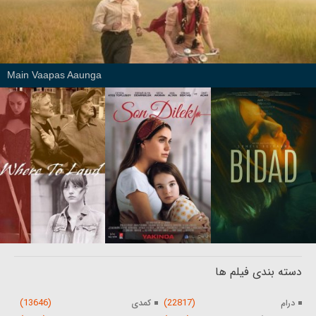
Main Vaapas Aaunga
دسته بندی فیلم ها
(13646)
(22817)
درام
کمدی