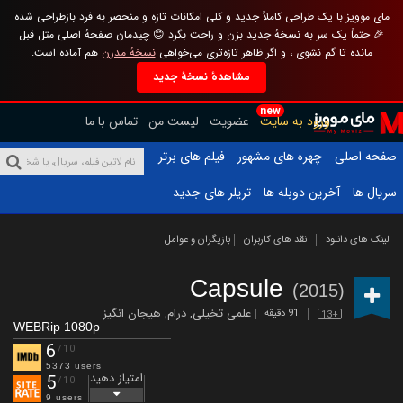
مای موویز با یک طراحی کاملاً جدید و کلی امکانات تازه و منحصر به فرد بازطراحی شده
🎉 حتماً یک سر به نسخهٔ جدید بزن و راحت بگرد 😊 چیدمان صفحهٔ اصلی مثل قبل
مانده تا گم نشوی ، و اگر ظاهر تازه‌تری می‌خواهی
نسخهٔ مدرن
هم آماده است.
مشاهدهٔ نسخهٔ جدید
new
ورود به سایت
عضویت
لیست من
تماس با ما
صفحه اصلی
چهره های مشهور
فیلم های برتر
سریال ها
آخرین دوبله ها
تریلر های جدید
لینک های دانلود
نقد های کاربران
بازیگران و عوامل
Capsule
(2015)
علمی تخیلی
,
درام
,
هیجان انگیز
91 دقیقه
13+
WEBRip 1080p
6
/10
5373 users
امتیاز دهید
5
/10
9 users