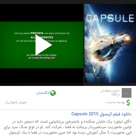
Play
Video
امتیاز منتقدان
انگلستان
-
از 100
-
-
بودجه ساخت:
فروش (جهانی):
دانلود فیلم کپسول Capsule 2015
«گای تیلور» یک خلبان جنگنده و باتجربه‌ی بریتانیایی است که دستور دارد در
اولین ماموریتِ سرنشین‌دار بریتانیا به فضا ، شرکت کند. او در اوج جنگ سرد برای
این ماموریت 3 سال آموزش دیده بود اما حین ماموریت در فضا با یک کپسول