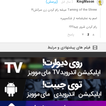
KingMason
(پرسش)
2 سال قبل
Taming of the Shrew میشه رام کردن زن سرکش!!!
اسم یه نمایشنامه از شکسپیره
رام کردن شرور چیه؟!؟!
▲
▼
پاسخ
2
فیلم های پیشنهادی و مرتبط