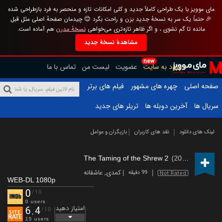
مای موویز با یک طراحی کاملاً جدید و کلی امکانات تازه و منحصر به فرد بازطراحی شده
🎉 حتماً یک سر به نسخهٔ جدید بزن و راحت بگرد 😊 چیدمان صفحهٔ اصلی مثل قبل
مانده تا گم نشوی ، و اگر ظاهر تازه‌تری می‌خواهی
نسخهٔ مدرن
هم آماده است.
مشاهدهٔ نسخهٔ جدید
new
ورود به سایت
عضویت
لیست من
تماس با ما
صفحه اصلی
چهره های مشهور
فیلم های برتر
سریال ها
آخرین دوبله ها
تریلر های جدید
لینک های دانلود
نقد های کاربران
بازیگران و عوامل
The Taming of the Shrew 2
(2023)
کمدی
,
عاشقانه
99 دقیقه
Not Rated
WEB-DL 1080p
0
/10
0 users
امتیاز دهید
6.4
/10
15 users