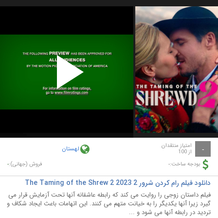
Play
Video
امتیاز منتقدان
لهستان
-
از 100
-
-
بودجه ساخت:
فروش (جهانی):
دانلود فیلم رام کردن شرور 2 The Taming of the Shrew 2 2023
فیلم داستان زوجی را روایت می کند که رابطه عاشقانه آنها تحت آزمایش قرار می
گیرد زیرا آنها یکدیگر را به خیانت متهم می کنند. این اتهامات باعث ایجاد شکاف و
تردید در رابطه آنها می شود و ...