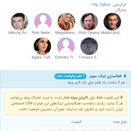
کارگردانی:
Filip Zylber
ستارگان:
Mikolaj Roznerski
Piotr Nerlewski
Magdalena Lamparska
Piotr Cyrwus
Martin Budny
Agata Turkot
Elzbieta Trzaskos
Tomasz Sapryk
📡 فعالسازی لینک سوم
1 نفر درخواست داده
، هر 2 ساعت یک فیلم برای یک کاربر ویژه
🔒 این قابلیت فقط برای
کاربران ویژه
فعال است. با خرید اشتراک ویژه می‌توانید
هر 2 ساعت یک‌بار درخواست همگام‌سازی لینک‌های این فیلم با CDN اختصاصی
ایران را ثبت کنید و دقایقی بعد به لینک سوم آن دسترسی خواهید داشت
نوع صدا:
کیفیت: