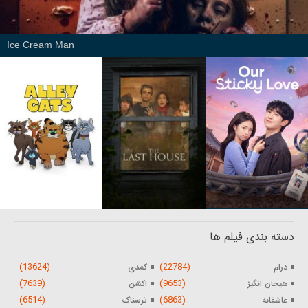
Ice Cream Man
دسته بندی فیلم ها
(13624)
(22784)
درام
کمدی
(7639)
(9653)
هیجان انگیز
اکشن
(6514)
(6863)
عاشقانه
ترسناک