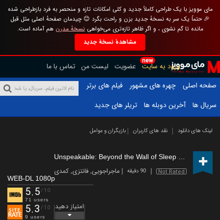
مای موویز با یک طراحی کاملاً جدید و کلی امکانات تازه و منحصر به فرد بازطراحی شده
🎉 حتماً یک سر به نسخهٔ جدید بزن و راحت بگرد 😊 چیدمان صفحهٔ اصلی مثل قبل
مانده تا گم نشوی ، و اگر ظاهر تازه‌تری می‌خواهی
نسخهٔ مدرن
هم آماده است.
مشاهدهٔ نسخهٔ جدید
new
ورود به سایت
عضویت
لیست من
تماس با ما
صفحه اصلی
چهره های مشهور
فیلم های برتر
سریال ها
آخرین دوبله ها
تریلر های جدید
لینک های دانلود
نقد های کاربران
بازیگران و عوامل
Unspeakable: Beyond the Wall of Sleep
(2024)
ماجراجویی
,
فانتزی
,
کمدی
90 دقیقه
Not Rated
WEB-DL 1080p
5.5
/10
71 users
امتیاز دهید
5.3
/10
9 users