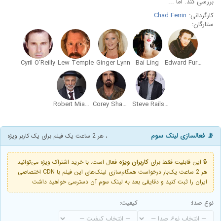
بررسی کند. اما ...
کارگردانی:
Chad Ferrin
ستارگان:
Cyril O'Reilly
Lew Temple
Ginger Lynn
Bai Ling
Edward Furlong
Robert Miano
Corey Shane Love
Steve Railsback
📡 فعالسازی لینک سوم
، هر 2 ساعت یک فیلم برای یک کاربر ویژه
🔒 این قابلیت فقط برای
کاربران ویژه
فعال است. با خرید اشتراک ویژه می‌توانید
هر 2 ساعت یک‌بار درخواست همگام‌سازی لینک‌های این فیلم با CDN اختصاصی
ایران را ثبت کنید و دقایقی بعد به لینک سوم آن دسترسی خواهید داشت
نوع صدا:
کیفیت: