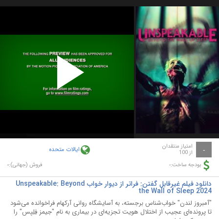
Play
Video
امتیاز منتقدان
ایالات متحده
-
از 100
-
-
بودجه ساخت:
فروش (جهانی):
دانلود فیلم غیرقابل گفتن: فراتر از دیوار خواب Unspeakable: Beyond
the Wall of Sleep 2024
"آمبروز لندن" خواب‌شناس برجسته، به آسایشگاه روانی آرکهام فراخوانده می‌شود
تا پرونده‌ای عجیب از اختلال هویت تجزیه‌ای در بیماری به نام "جیمز فِلِپس" را