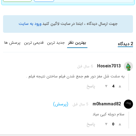
جهت ارسال دیدگاه ، ابتدا در سایت لاگین کنید
ورود به سایت
بهترین نظر
جدید ترین
قدیمی ترین
پرسش ها
2 دیدگاه
Hosein7013
6 سال قبل
یه مشت شل مغز دور هم جمع شدن فیلم ساختن نتیجه فیلم .
▲
▼
پاسخ
4
m0hammad82
(پرسش)
5 سال قبل
سلام دوبله کیی میاد
▲
▼
پاسخ
0