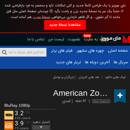
مای موویز با یک طراحی کاملاً جدید و کلی امکانات تازه و منحصر به فرد بازطراحی شده
🎉 حتماً یک سر به نسخهٔ جدید بزن و راحت بگرد 😊 چیدمان صفحهٔ اصلی مثل قبل
مانده تا گم نشوی ، و اگر ظاهر تازه‌تری می‌خواهی
نسخهٔ مدرن
هم آماده است.
مشاهدهٔ نسخهٔ جدید
new
ورود به سایت
عضویت
لیست من
تماس با ما
صفحه اصلی
چهره های مشهور
فیلم های برتر
سریال ها
آخرین دوبله ها
تریلر های جدید
لینک های دانلود
نقد های کاربران
بازیگران و عوامل
American Zombieland
کمدی
87 دقیقه
Not Rated
BluRay 1080p
3.2
/10
126 users
امتیاز دهید
3.9
/10
73 users