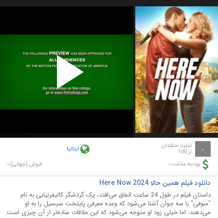
Play
Video
امتیاز منتقدان
ایتالیا
-
از 100
-
-
بودجه ساخت:
فروش (جهانی):
دانلود فیلم همین حالا Here Now 2024
داستان فیلم در طول 24 ساعت اتفاق می‌افتد، یک گردشگر کالیفرنیایی به نام
"سوفی" با سه جوان آشنا می‌شود که وعده معرفی پایتخت سیسیل را به او
می‌دهند. اما خیلی زود او متوجه می‌شود که این ملاقات ساده‌تر از آن چیزی است