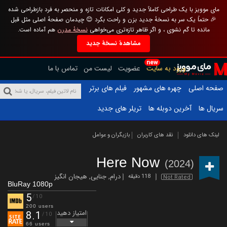
مای موویز با یک طراحی کاملاً جدید و کلی امکانات تازه و منحصر به فرد بازطراحی شده
🎉 حتماً یک سر به نسخهٔ جدید بزن و راحت بگرد 😊 چیدمان صفحهٔ اصلی مثل قبل
مانده تا گم نشوی ، و اگر ظاهر تازه‌تری می‌خواهی
نسخهٔ مدرن
هم آماده است.
مشاهدهٔ نسخهٔ جدید
new
ورود به سایت
عضویت
لیست من
تماس با ما
صفحه اصلی
چهره های مشهور
فیلم های برتر
سریال ها
آخرین دوبله ها
تریلر های جدید
لینک های دانلود
نقد های کاربران
بازیگران و عوامل
Here Now
(2024)
درام
,
جنایی
,
هیجان انگیز
118 دقیقه
Not Rated
BluRay 1080p
5
/10
200 users
امتیاز دهید
8.1
/10
66 users