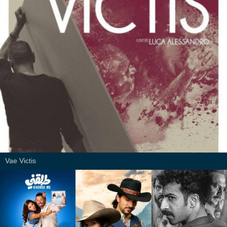
Vae Victis