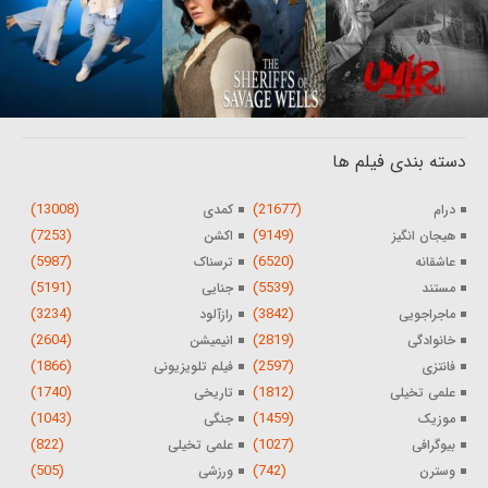
دسته بندی فیلم ها
(13008)
(21677)
درام
کمدی
(7253)
(9149)
هیجان انگیز
اکشن
(5987)
(6520)
عاشقانه
ترسناک
(5191)
(5539)
مستند
جنایی
(3234)
(3842)
ماجراجویی
رازآلود
(2604)
(2819)
خانوادگی
انیمیشن
(1866)
(2597)
فانتزی
فیلم تلویزیونی
(1740)
(1812)
علمی تخیلی
تاریخی
(1043)
(1459)
موزیک
جنگی
(822)
(1027)
بیوگرافی
علمی تخیلی
(505)
(742)
وسترن
ورزشی