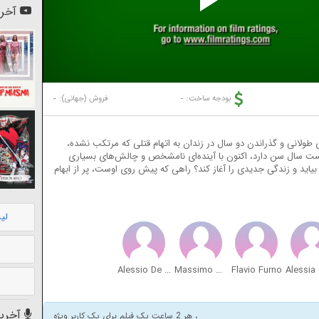
Pl
آخری
Vi
-
-
بودجه ساخت:
فروش (جهانی):
ولانی و گذراندن دو سال در زندان به اتهام قتلی که مرتکب نشده،
 بیست سال سن دارد، اکنون با آینده‌ای نامشخص و چالش‌های بسیاری
 بیاید و زندگی جدیدی را آغاز کند؟ راهی که پیش روی اوست، پر از ابهام
لی
Alessio De Persio
Massimo Mesciulam
Flavio Furno
آخرین
، هر 2 ساعت یک فیلم برای یک کاربر ویژه