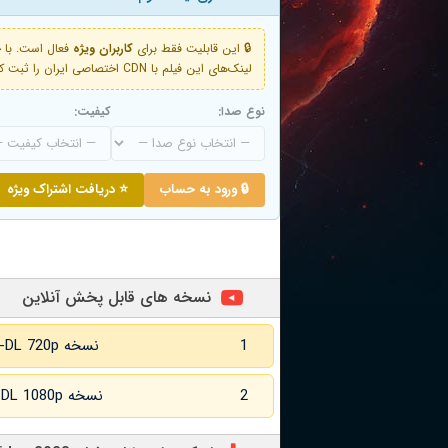
🔒 این قابلیت فقط برای
کاربران ویژه
لینک‌های این فیلم با CDN اختصاصی ایران را ثبت کنید و دقایقی بعد به لینک سوم آن دسترسی خواهید داشت
نوع صدا:
کیفیت:
🔒 ورود به حساب
⭐ دریافت اشتراک ویژه
نسخه های قابل پخش آنلاین
1
نسخه WEB-DL 720p زبان اصلی
2
نسخه WEB-DL 1080p زبان اصلی