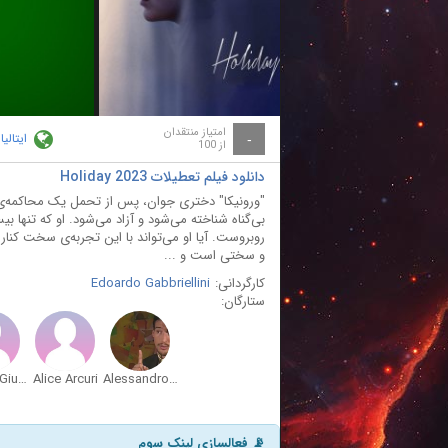
ay
deo
امتیاز منتقدان
ایتالیا
-
از 100
دانلود فیلم تعطیلات Holiday 2023
"ورونیکا" دختری جوان، پس از تحمل یک محاکمه‌ی ط
بی‌گناه شناخته می‌شود و آزاد می‌شود. او که تنها
روبروست. آیا او می‌تواند با این تجربه‌ی سخت کنار
و سختی است و ...
کارگردانی:
Edoardo Gabbriellini
ستارگان:
Alessia Giuliani
Alice Arcuri
Alessandro Tedeschi
📡 فعالسازی لینک سوم