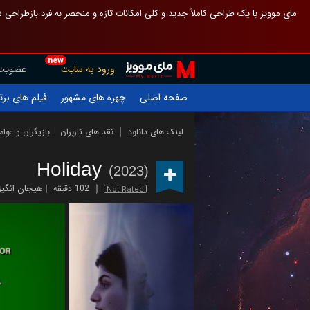
 چیدمان صفحهٔ اصلی مثل قبل مانده تا گم نشوی ، و اگر ظاهر تازه‌تری می‌خواهی
new
عضویت
ورود به سایت
یلم های برتر
چهره های مشهور
صفحه اصلی
ازیگران و عوامل
نقد های کاربران
لینک های دانلود
Holiday
(2023)
هیجان انگیز
102 دقیقه
Not Rated