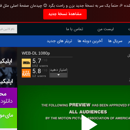
تازه و منحصر به فرد بازطراحی شده 🎉 حتماً یک سر به نسخهٔ جدید بزن و راحت بگرد 
مشاهدهٔ نسخهٔ جدید
تماس با ما
لیست من
تریلر های جدید
آخرین دوبله ها
سریال ها
ف
WEB-DL 1080p
ب
5.7
/10
102 users
امتیاز دهید
5.8
/10
12 users