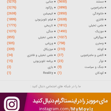
(5270)
(5650)
مستند
جنایی
(3276)
(3890)
ماجراجویی
رازآلود
(2638)
(2850)
خانوادگی
انیمیشن
(1899)
(2638)
فانتزی
فیلم تلویزیونی
(1773)
(1812)
علمی تخیلی
تاریخی
(1075)
(1493)
موزیک
جنگی
(855)
(1027)
بیوگرافی
علمی تخیلی
(505)
(758)
وسترن
ورزشی
(309)
(310)
کوتاه
موزیکال
(34)
(37)
اکشن و ماجراجویی
علمی تخیلی و فانتزی
(15)
(23)
نوآر
برنامه تلویزیونی
(3)
(9)
جنگ و سیاست
بازی
(1)
(1)
کودکان
Reality
ما را در شبکه های اجتماعی دنبال کنید :