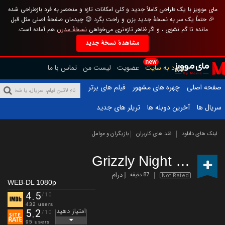
مای موویز با یک طراحی کاملاً جدید و کلی امکانات تازه و منحصر به فرد بازطراحی شده
🎉 حتماً یک سر به نسخهٔ جدید بزن و راحت بگرد 😊 چیدمان صفحهٔ اصلی مثل قبل
مانده تا گم نشوی ، و اگر ظاهر تازه‌تری می‌خواهی
نسخهٔ مدرن
هم آماده است.
مشاهدهٔ نسخهٔ جدید
new
ورود به سایت
عضویت
لیست من
تماس با ما
صفحه اصلی
چهره های مشهور
فیلم های برتر
سریال ها
آخرین دوبله ها
تریلر های جدید
لینک های دانلود
نقد های کاربران
بازیگران و عوامل
Grizzly Night
(2026)
درام
87 دقیقه
Not Rated
WEB-DL 1080p
4.5
/10
432 users
امتیاز دهید
5.2
/10
95 users