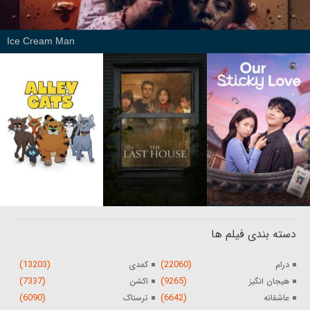
Ice Cream Man
دسته بندی فیلم ها
(13203)
(22060)
درام
کمدی
(7337)
(9265)
هیجان انگیز
اکشن
(6090)
(6642)
عاشقانه
ترسناک