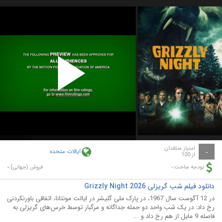
Play
Video
امتیاز منتقدان
ایالات متحده
-
از 100
-
-
بودجه ساخت:
فروش (جهانی):
دانلود فیلم شب گریزلی Grizzly Night 2026
در 12 آگوست سال 1967، در پارک ملی گلیشر در ایالت مونتانا، اتفاقی باورنکردنی
رخ داد: در یک شب واحد دو حمله جداگانه و مرگبار توسط خرس‌های گریزلی به
فاصله 9 مایل از هم رخ داد و ...