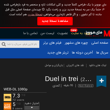
مای موویز با یک طراحی کاملاً جدید و کلی امکانات تازه و منحصر به فرد بازطراحی شده
🎉 حتماً یک سر به نسخهٔ جدید بزن و راحت بگرد 😊 چیدمان صفحهٔ اصلی مثل قبل
مانده تا گم نشوی ، و اگر ظاهر تازه‌تری می‌خواهی
نسخهٔ مدرن
هم آماده است.
مشاهدهٔ نسخهٔ جدید
new
ورود به سایت
عضویت
لیست من
تماس با ما
صفحه اصلی
چهره های مشهور
فیلم های برتر
سریال ها
آخرین دوبله ها
تریلر های جدید
لینک های دانلود
نقد های کاربران
بازیگران و عوامل
Duel in trei
(2024)
کمدی
95 دقیقه
Not Rated
WEB-DL 1080p
7.3
/10
72 users
امتیاز دهید
5
/10
9 users