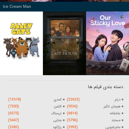
Ice Cream Man
دسته بندی فیلم ها
(13518)
(22623)
درام
کمدی
(7550)
(9536)
هیجان انگیز
اکشن
(6375)
(6814)
عاشقانه
ترسناک
(5447)
(5796)
مستند
جنایی
(3383)
(3993)
ماجراجویی
رازآلود