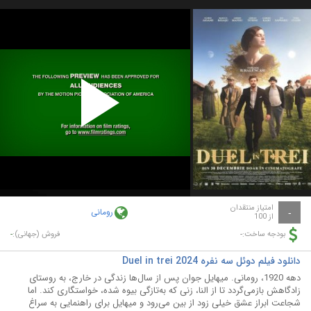
Play
Video
امتیاز منتقدان
رومانی
-
از 100
-
-
بودجه ساخت:
فروش (جهانی):
دانلود فیلم دوئل سه نفره Duel in trei 2024
دهه 1920، رومانی. میهایل جوان پس از سال‌ها زندگی در خارج، به روستای
زادگاهش بازمی‌گردد تا از النا، زنی که به‌تازگی بیوه شده، خواستگاری کند. اما
شجاعت ابراز عشق خیلی زود از بین می‌رود و میهایل برای راهنمایی به سراغ