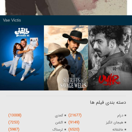
Vae Victis
دسته بندی فیلم ها
(13008)
(21677)
درام
کمدی
(7253)
(9149)
هیجان انگیز
اکشن
(5987)
(6520)
عاشقانه
ترسناک