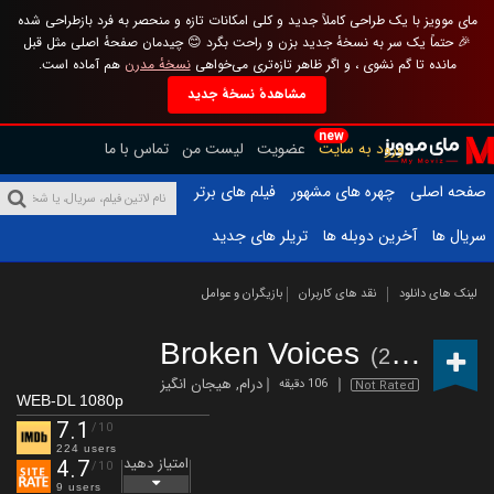
مای موویز با یک طراحی کاملاً جدید و کلی امکانات تازه و منحصر به فرد بازطراحی شده
🎉 حتماً یک سر به نسخهٔ جدید بزن و راحت بگرد 😊 چیدمان صفحهٔ اصلی مثل قبل
مانده تا گم نشوی ، و اگر ظاهر تازه‌تری می‌خواهی
نسخهٔ مدرن
هم آماده است.
مشاهدهٔ نسخهٔ جدید
new
ورود به سایت
عضویت
لیست من
تماس با ما
صفحه اصلی
چهره های مشهور
فیلم های برتر
سریال ها
آخرین دوبله ها
تریلر های جدید
لینک های دانلود
نقد های کاربران
بازیگران و عوامل
Broken Voices
(2025)
درام
,
هیجان انگیز
106 دقیقه
Not Rated
WEB-DL 1080p
7.1
/10
224 users
امتیاز دهید
4.7
/10
9 users