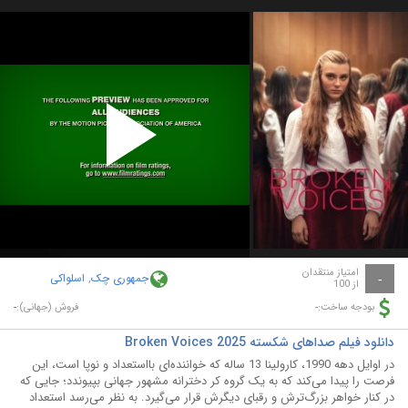
Play
Video
امتیاز منتقدان
جمهوری چک
,
اسلواکی
-
از 100
-
-
بودجه ساخت:
فروش (جهانی):
دانلود فیلم صداهای شکسته Broken Voices 2025
در اوایل دهه 1990، کارولینا 13 ساله که خواننده‌ای بااستعداد و نوپا است، این
فرصت را پیدا می‌کند که به یک گروه کر دخترانه مشهور جهانی بپیوندد؛ جایی که
در کنار خواهر بزرگ‌ترش و رقبای دیگرش قرار می‌گیرد. به نظر می‌رسد استعداد