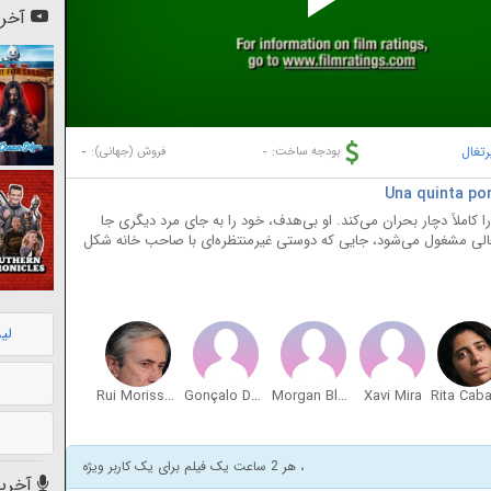
Pl
آخری
Vi
رتغال
-
-
بودجه ساخت:
فروش (جهانی):
 کاملاً دچار بحران می‌کند. او بی‌هدف، خود را به جای مرد دیگری جا
رتغالی مشغول می‌شود، جایی که دوستی غیرمنتظره‌ای با صاحب خانه شکل
لی
Rui Morisson
Gonçalo Dantas
Morgan Blasco
Xavi Mira
Rita Cab
، هر 2 ساعت یک فیلم برای یک کاربر ویژه
آخرین