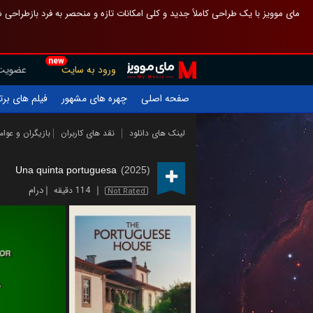
 چیدمان صفحهٔ اصلی مثل قبل مانده تا گم نشوی ، و اگر ظاهر تازه‌تری می‌خواهی
new
عضویت
ورود به سایت
یلم های برتر
چهره های مشهور
صفحه اصلی
ازیگران و عوامل
نقد های کاربران
لینک های دانلود
Una quinta portuguesa
(2025)
درام
114 دقیقه
Not Rated