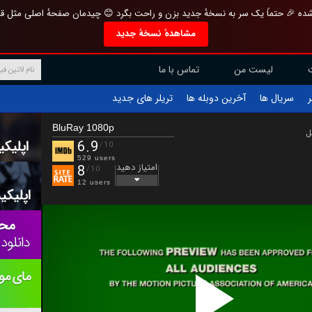
تازه و منحصر به فرد بازطراحی شده 🎉 حتماً یک سر به نسخهٔ جدید بزن و راحت بگرد 
مشاهدهٔ نسخهٔ جدید
تماس با ما
لیست من
تریلر های جدید
آخرین دوبله ها
سریال ها
ف
BluRay 1080p
ب
6.9
/10
529 users
امتیاز دهید
8
/10
12 users