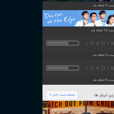
ن تریلر ها
مشاهده لیست کامل >>