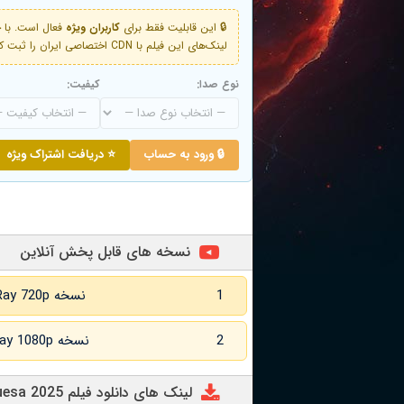
🔒 این قابلیت فقط برای
کاربران ویژه
لینک‌های این فیلم با CDN اختصاصی ایران را ثبت کنید و دقایقی بعد به لینک سوم آن دسترسی خواهید داشت
نوع صدا:
کیفیت:
🔒 ورود به حساب
⭐ دریافت اشتراک ویژه
نسخه های قابل پخش آنلاین
1
نسخه BluRay 720p زبان اصلی
2
نسخه BluRay 1080p زبان اصلی
لینک های دانلود فیلم Una quinta portuguesa 2025