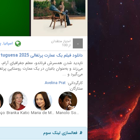
ay
deo
امتیاز منتقدان
اسپانیا
,
پ
-
از 100
دانلود فیلم یک عمارت پرتغالی Una quinta portuguesa 2025
ناپدید شدن همسرش فرناندو، معلم جغرافیای آرام، را
می‌زند و به‌عنوان باغبان در یک عمارت روستایی پ
می‌گیرد و ...
کارگردانی:
Avelina Prat
ستارگان:
aço
Branka Katic
Maria de Medeiros
Manolo Solo
📡 فعالسازی لینک سوم