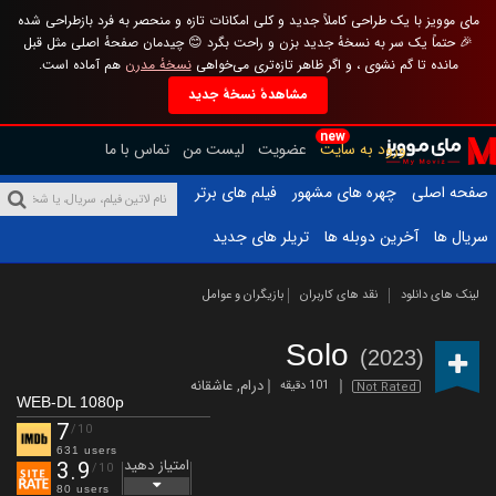
مای موویز با یک طراحی کاملاً جدید و کلی امکانات تازه و منحصر به فرد بازطراحی شده
🎉 حتماً یک سر به نسخهٔ جدید بزن و راحت بگرد 😊 چیدمان صفحهٔ اصلی مثل قبل
مانده تا گم نشوی ، و اگر ظاهر تازه‌تری می‌خواهی
نسخهٔ مدرن
هم آماده است.
مشاهدهٔ نسخهٔ جدید
new
ورود به سایت
عضویت
لیست من
تماس با ما
صفحه اصلی
چهره های مشهور
فیلم های برتر
سریال ها
آخرین دوبله ها
تریلر های جدید
لینک های دانلود
نقد های کاربران
بازیگران و عوامل
Solo
(2023)
درام
,
عاشقانه
101 دقیقه
Not Rated
WEB-DL 1080p
7
/10
631 users
امتیاز دهید
3.9
/10
80 users