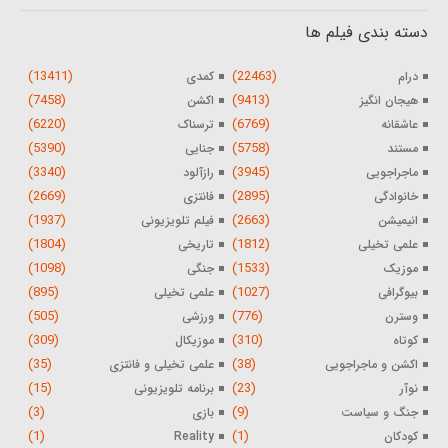
دسته بندی فیلم ها
(13411)
(22463)
درام
کمدی
(7458)
(9413)
هیجان انگیز
اکشن
(6220)
(6769)
عاشقانه
ترسناک
(5390)
(5758)
مستند
جنایی
(3340)
(3945)
ماجراجویی
رازآلود
(2669)
(2895)
خانوادگی
فانتزی
(1937)
(2663)
انیمیشن
فیلم تلویزیونی
(1804)
(1812)
علمی تخیلی
تاریخی
(1098)
(1533)
موزیک
جنگی
(895)
(1027)
بیوگرافی
علمی تخیلی
(505)
(776)
وسترن
ورزشی
(309)
(310)
کوتاه
موزیکال
(35)
(38)
اکشن و ماجراجویی
علمی تخیلی و فانتزی
(15)
(23)
نوآر
برنامه تلویزیونی
(3)
(9)
جنگ و سیاست
بازی
(1)
(1)
کودکان
Reality