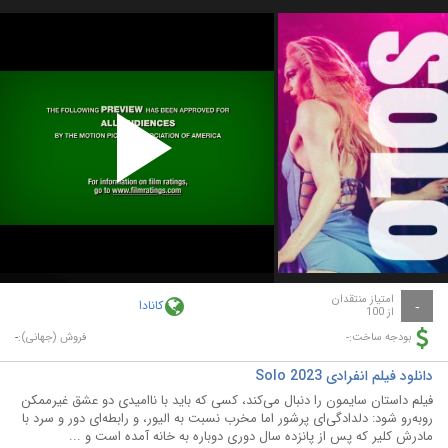
Play
Video
امتیاز منتقدان
کانادا
-
از 100
-
-
بودجه ساخت:
فروش (جهانی):
دانلود فیلم انفرادی Solo 2023
فیلم داستان سایمون را دنبال می‌کند، کسی که باید با ناامیدی دو عشق غیرممکن
روبه‌رو شود: دلدادگی‌ای پرشور اما مخرب نسبت به الیور، و رابطه‌ای دور و سرد با
مادرش کلیر که پس از پانزده سال دوری دوباره به خانه آمده است و ...