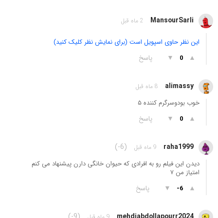
MansourSarli
2 ماه قبل
این نظر حاوی اسپویل است (برای نمایش نظر کلیک کنید)
▲
▼
پاسخ
0
alimassy
8 ماه قبل
خوب بودوسرگرم کننده ۵
▲
▼
پاسخ
0
(-6)
raha1999
9 ماه قبل
دیدن این فیلم رو به افرادی که حیوان خانگی دارن پیشنهاد می کنم
امتیاز من ٧
▲
▼
پاسخ
-6
(-9)
mehdiabdollapourr2024
9 ماه قبل