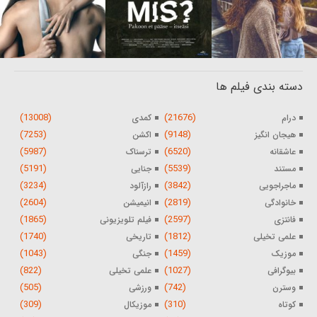
دسته بندی فیلم ها
(13008)
(21676)
درام
کمدی
(7253)
(9148)
هیجان انگیز
اکشن
(5987)
(6520)
عاشقانه
ترسناک
(5191)
(5539)
مستند
جنایی
(3234)
(3842)
ماجراجویی
رازآلود
(2604)
(2819)
خانوادگی
انیمیشن
(1865)
(2597)
فانتزی
فیلم تلویزیونی
(1740)
(1812)
علمی تخیلی
تاریخی
(1043)
(1459)
موزیک
جنگی
(822)
(1027)
بیوگرافی
علمی تخیلی
(505)
(742)
وسترن
ورزشی
(309)
(310)
کوتاه
موزیکال