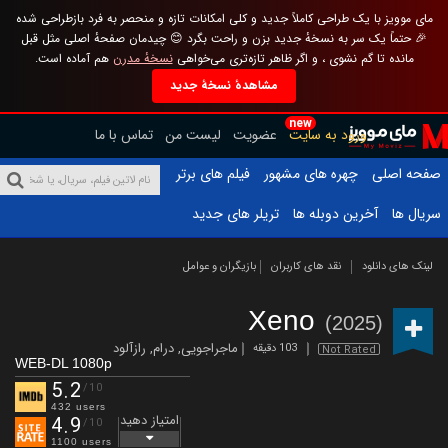
مای موویز با یک طراحی کاملاً جدید و کلی امکانات تازه و منحصر به فرد بازطراحی شده
🎉 حتماً یک سر به نسخهٔ جدید بزن و راحت بگرد 😊 چیدمان صفحهٔ اصلی مثل قبل
مانده تا گم نشوی ، و اگر ظاهر تازه‌تری می‌خواهی
نسخهٔ مدرن
هم آماده است.
مشاهدهٔ نسخهٔ جدید
new
ورود به سایت
عضویت
لیست من
تماس با ما
صفحه اصلی
چهره های مشهور
فیلم های برتر
سریال ها
آخرین دوبله ها
تریلر های جدید
لینک های دانلود
نقد های کاربران
بازیگران و عوامل
Xeno
(2025)
ماجراجویی
,
درام
,
رازآلود
103 دقیقه
Not Rated
WEB-DL 1080p
5.2
/10
432 users
امتیاز دهید
4.9
/10
1100 users