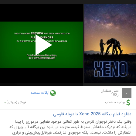
Play
Video
امتیاز منتقدان
ایالات متحده
-
از 100
-
-
بودجه ساخت:
فروش (جهانی):
دانلود فیلم بیگانه Xeno 2025 با دوبله فارسی
وقتی یک دختر نوجوان نترس به طور اتفاقی موجود فضایی مرموزی را پیدا
می‌کند که نزدیک خانه‌اش سقوط کرده، متوجه می‌شود این بیگانه آن چیزی که
انتظارش را داشت، نیست، بلکه موجودی قدرتمند، غیرقابل‌پیش‌بینی و فراری