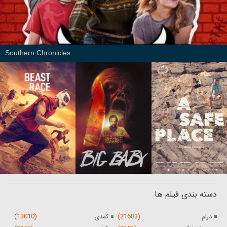
Southern Chronicles
دسته بندی فیلم ها
(13010)
(21683)
درام
کمدی