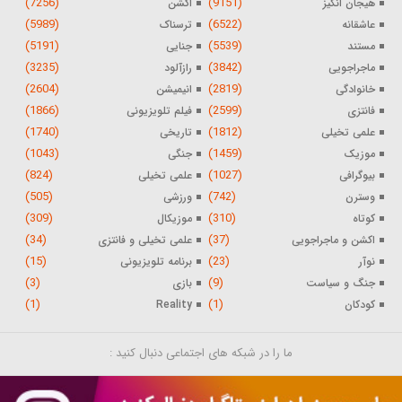
(7256)
(9151)
هیجان انگیز
اکشن
(5989)
(6522)
عاشقانه
ترسناک
(5191)
(5539)
مستند
جنایی
(3235)
(3842)
ماجراجویی
رازآلود
(2604)
(2819)
خانوادگی
انیمیشن
(1866)
(2599)
فانتزی
فیلم تلویزیونی
(1740)
(1812)
علمی تخیلی
تاریخی
(1043)
(1459)
موزیک
جنگی
(824)
(1027)
بیوگرافی
علمی تخیلی
(505)
(742)
وسترن
ورزشی
(309)
(310)
کوتاه
موزیکال
(34)
(37)
اکشن و ماجراجویی
علمی تخیلی و فانتزی
(15)
(23)
نوآر
برنامه تلویزیونی
(3)
(9)
جنگ و سیاست
بازی
(1)
(1)
کودکان
Reality
ما را در شبکه های اجتماعی دنبال کنید :