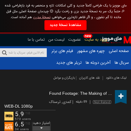
مای موویز با یک طراحی کاملاً جدید و کلی امکانات تازه و منحصر به فرد بازطراحی شده
🎉 حتماً یک سر به نسخهٔ جدید بزن و راحت بگرد 😊 چیدمان صفحهٔ اصلی مثل قبل
مانده تا گم نشوی ، و اگر ظاهر تازه‌تری می‌خواهی
نسخهٔ مدرن
هم آماده است.
مشاهدهٔ نسخهٔ جدید
new
ورود به سایت
عضویت
لیست من
تماس با ما
صفحه اصلی
چهره های مشهور
فیلم های برتر
سریال ها
آخرین دوبله ها
تریلر های جدید
لینک های دانلود
نقد های کاربران
بازیگران و عوامل
Found Footage: The Making of the Patterson Project
کمدی
,
ترسناک
89 دقیقه
Not Rated
WEB-DL 1080p
5.9
/10
573 users
امتیاز دهید
6.5
/10
34 users