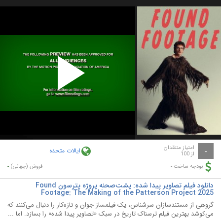
Play
Video
امتیاز منتقدان
ایالات متحده
-
از 100
-
-
بودجه ساخت:
فروش (جهانی):
دانلود فیلم تصاویر پیدا شده: پشت‌صحنه پروژه پترسون Found
Footage: The Making of the Patterson Project 2025
گروهی از مستندسازان سرشناس، یک فیلمساز جوان و تازه‌کار را دنبال می‌کنند که
می‌کوشد بهترین فیلم ترسناک تاریخ در سبک «تصاویر پیدا شده» را بسازد. اما ...