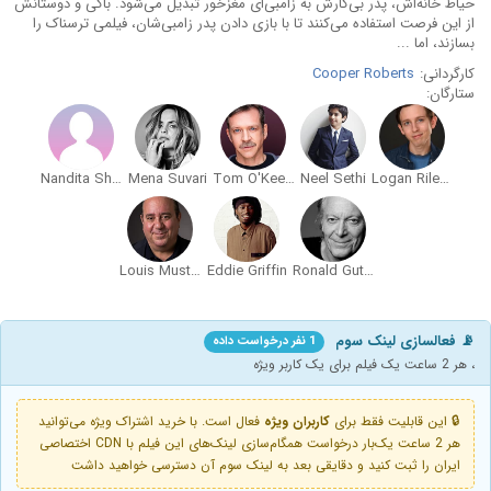
حیاط خانه‌اش، پدر بی‌کارش به زامبی‌ای مغزخور تبدیل می‌شود. باکی و دوستانش
از این فرصت استفاده می‌کنند تا با بازی دادن پدر زامبی‌شان، فیلمی ترسناک را
بسازند، اما ...
کارگردانی:
Cooper Roberts
ستارگان:
Nandita Shenoy
Mena Suvari
Tom O'Keefe
Neel Sethi
Logan Riley Bruner
Louis Mustillo
Eddie Griffin
Ronald Guttman
📡 فعالسازی لینک سوم
1 نفر درخواست داده
، هر 2 ساعت یک فیلم برای یک کاربر ویژه
🔒 این قابلیت فقط برای
کاربران ویژه
فعال است. با خرید اشتراک ویژه می‌توانید
هر 2 ساعت یک‌بار درخواست همگام‌سازی لینک‌های این فیلم با CDN اختصاصی
ایران را ثبت کنید و دقایقی بعد به لینک سوم آن دسترسی خواهید داشت