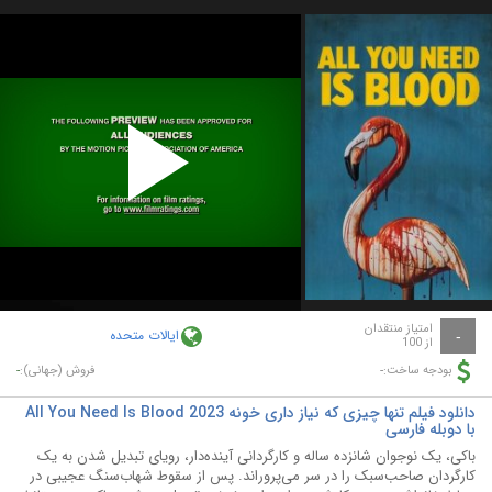
Play
Video
امتیاز منتقدان
ایالات متحده
-
از 100
-
-
بودجه ساخت:
فروش (جهانی):
دانلود فیلم تنها چیزی که نیاز داری خونه All You Need Is Blood 2023
با دوبله فارسی
باکی، یک نوجوان شانزده ساله و کارگردانی آینده‌دار، رویای تبدیل شدن به یک
کارگردان صاحب‌سبک را در سر می‌پروراند. پس از سقوط شهاب‌سنگ عجیبی در