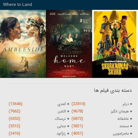
Where to Land
دسته بندی فیلم ها
(13646)
(22814)
درام
کمدی
(7662)
(9678)
هیجان انگیز
اکشن
(6553)
(6873)
عاشقانه
ترسناک
(5512)
(5821)
مستند
جنایی
(3416)
(4051)
ماجراجویی
رازآلود