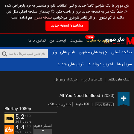
مای موویز با یک طراحی کاملاً جدید و کلی امکانات تازه و منحصر به فرد بازطراحی شده
🎉 حتماً یک سر به نسخهٔ جدید بزن و راحت بگرد 😊 چیدمان صفحهٔ اصلی مثل قبل
مانده تا گم نشوی ، و اگر ظاهر تازه‌تری می‌خواهی
نسخهٔ مدرن
هم آماده است.
مشاهدهٔ نسخهٔ جدید
new
ورود به سایت
عضویت
لیست من
تماس با ما
صفحه اصلی
چهره های مشهور
فیلم های برتر
سریال ها
آخرین دوبله ها
تریلر های جدید
لینک های دانلود
نقد های کاربران
بازیگران و عوامل
All You Need Is Blood
(2023)
کمدی
,
ترسناک
100 دقیقه
Not Rated
BluRay 1080p
5.2
/10
394 users
امتیاز دهید
4.4
/10
151 users