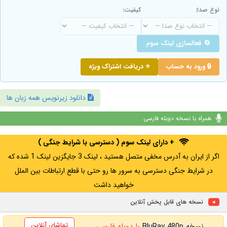
نوع صدا:
کیفیت:
🔄 فعالسازی لینک سوم
🔒 ورود به حساب
⭐ دریافت اشتراک ویژه
دانلود زیرنویس همه زبان ها
همراه با نسخه دوبله فارسی
+ دارای لینک سوم ( دسترسی با شرایط جنگی )
اگر از ایران به آدرس مخفی متصل هستید ، لینک 3 جایگزین لینک 1 شده که
در شرایط جنگی دسترسی به سرور ها رو حتی با قطع ارتباطات بین الملل
خواهید داشت
نسخه های قابل پخش آنلاین
تماشای آنلاین
نسخه BluRay 480p
با دوبله فارسی