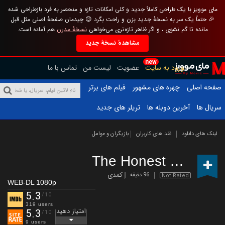
مای موویز با یک طراحی کاملاً جدید و کلی امکانات تازه و منحصر به فرد بازطراحی شده
🎉 حتماً یک سر به نسخهٔ جدید بزن و راحت بگرد 😊 چیدمان صفحهٔ اصلی مثل قبل
مانده تا گم نشوی ، و اگر ظاهر تازه‌تری می‌خواهی
نسخهٔ مدرن
هم آماده است.
مشاهدهٔ نسخهٔ جدید
new
ورود به سایت
عضویت
لیست من
تماس با ما
صفحه اصلی
چهره های مشهور
فیلم های برتر
سریال ها
آخرین دوبله ها
تریلر های جدید
لینک های دانلود
نقد های کاربران
بازیگران و عوامل
The Honest Candidate
کمدی
96 دقیقه
Not Rated
WEB-DL 1080p
5.3
/10
319 users
امتیاز دهید
5.3
/10
9 users