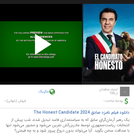
Play
Video
امتیاز منتقدان
مکزیک
-
از 100
-
-
بودجه ساخت:
فروش (جهانی):
دانلود فیلم نامزد صادق The Honest Candidate 2024
یک رهبر آرمان‌گرای سابق که به سیاستمداری فاسد تبدیل شده، شب پیش از
انتخابات ریاست‌جمهوری توسط مادربزرگش نفرین می‌شود و مجبور می‌شود تنها
با صداقت سخن بگوید. آیا می‌تواند بدون دروغ پیروز شود و به چه قیمتی؟