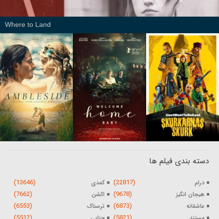
Where to Land
دسته بندی فیلم ها
(13646)
(22817)
درام
کمدی
(7662)
(9678)
هیجان انگیز
اکشن
(6553)
(6873)
عاشقانه
ترسناک
(5512)
(5821)
مستند
جنایی