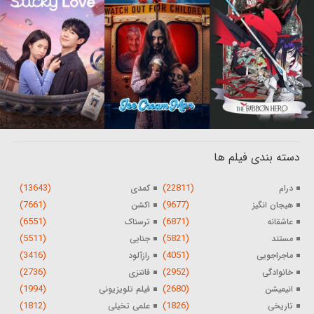
دسته بندی فیلم ها
(13643)
(22811)
درام
کمدی
(7661)
(9677)
هیجان انگیز
اکشن
(6551)
(6871)
عاشقانه
ترسناک
(5511)
(5821)
مستند
جنایی
(3416)
(4051)
ماجراجویی
رازآلود
(2736)
(2952)
خانوادگی
فانتزی
(1994)
(2680)
انیمیشن
فیلم تلویزیونی
(1812)
(1826)
تاریخی
علمی تخیلی