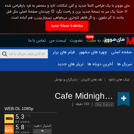
مای موویز با یک طراحی کاملاً جدید و کلی امکانات تازه و منحصر به فرد بازطراحی شده
🎉 حتماً یک سر به نسخهٔ جدید بزن و راحت بگرد 😊 چیدمان صفحهٔ اصلی مثل قبل
مانده تا گم نشوی ، و اگر ظاهر تازه‌تری می‌خواهی
نسخهٔ مدرن
هم آماده است.
مشاهدهٔ نسخهٔ جدید
new
ورود به سایت
عضویت
لیست من
تماس با ما
صفحه اصلی
چهره های مشهور
فیلم های برتر
سریال ها
آخرین دوبله ها
تریلر های جدید
لینک های دانلود
نقد های کاربران
بازیگران و عوامل
Cafe Midnight
(2022)
103 دقیقه
Not Rated
WEB-DL 1080p
5.3
/10
23 users
امتیاز دهید
5.8
/10
95 users