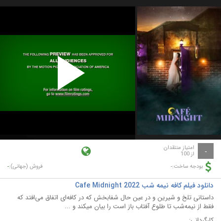
Play
Video
امتیاز منتقدان
-
از 100
-
-
بودجه ساخت:
فروش (جهانی):
دانلود فیلم کافه نیمه‌ شب Cafe Midnight 2022
داستانی تلخ و شیرین و در عین حال شفابخش که در کافه‌ای اتفاق می‌افتد که
فقط از نیمه‌شب تا طلوع آفتاب باز است را بیان میکند و ...
کارگردانی: