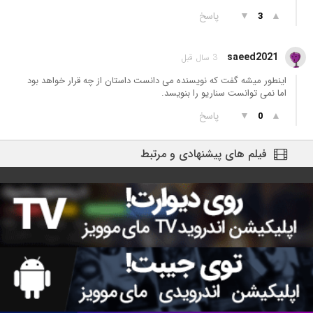
▲
▼
پاسخ
3
saeed2021
3 سال قبل
اینطور میشه گفت که نویسنده می دانست داستان از چه قرار خواهد بود
اما نمی توانست سناریو را بنویسد.
▲
▼
پاسخ
0
فیلم های پیشنهادی و مرتبط