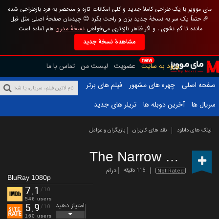
مای موویز با یک طراحی کاملاً جدید و کلی امکانات تازه و منحصر به فرد بازطراحی شده
🎉 حتماً یک سر به نسخهٔ جدید بزن و راحت بگرد 😊 چیدمان صفحهٔ اصلی مثل قبل
مانده تا گم نشوی ، و اگر ظاهر تازه‌تری می‌خواهی
نسخهٔ مدرن
هم آماده است.
مشاهدهٔ نسخهٔ جدید
new
ورود به سایت
عضویت
لیست من
تماس با ما
صفحه اصلی
چهره های مشهور
فیلم های برتر
سریال ها
آخرین دوبله ها
تریلر های جدید
لینک های دانلود
نقد های کاربران
بازیگران و عوامل
The Narrow Road
(20
درام
115 دقیقه
Not Rated
BluRay 1080p
7.1
/10
546 users
امتیاز دهید
5.9
/10
160 users