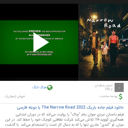
Play
Video
امتیاز منتقدان
هنگ کنگ
-
از 100
-
-
بودجه ساخت:
فروش (جهانی):
دانلود فیلم جاده باریک The Narrow Road 2022 با دوبله فارسی
فیلم داستان مردی جوان بنام "چاک" را روایت می‌کند که در دوران ابتدایی
همه‌گیری کووید-19 تلاش می‌کند شرکت نظافتی کوچک خود را حفظ کند. در این
میان، او "کندی" مادری تنها را که به دنبال کار است را استخدام می‌کند. با گذشت