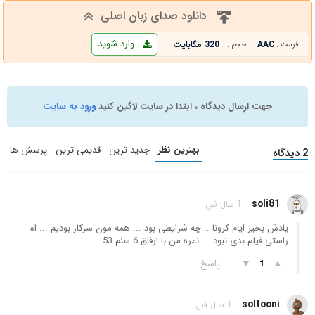
دانلود صدای زبان اصلی
وارد شوید
AAC
320 مگابایت
فرمت :
حجم :
جهت ارسال دیدگاه ، ابتدا در سایت لاگین کنید
ورود به سایت
بهترین نظر
جدید ترین
قدیمی ترین
پرسش ها
2 دیدگاه
soli81
1 سال قبل
یادش بخیر ایام کرونا ...چه شرایطی بود ... همه مون سرکار بودیم ... اه
راستی فیلم بدی نبود ... نمره من با ارفاق 6 سنم 53
▲
▼
پاسخ
1
soltooni
1 سال قبل