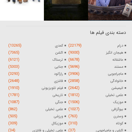
دسته بندی فیلم ها
(13265)
(22179)
درام
کمدی
(7365)
(9300)
هیجان انگیز
اکشن
(6121)
(6678)
عاشقانه
ترسناک
(5303)
(5696)
مستند
جنایی
(3293)
(3906)
ماجراجویی
رازآلود
(2648)
(2858)
خانوادگی
فانتزی
(1910)
(2642)
انیمیشن
فیلم تلویزیونی
(1781)
(1812)
علمی تخیلی
تاریخی
(1087)
(1506)
موزیک
جنگی
(862)
(1027)
بیوگرافی
علمی تخیلی
(505)
(763)
وسترن
ورزشی
(309)
(310)
کوتاه
موزیکال
(34)
(37)
اکشن و ماجراجویی
علمی تخیلی و فانتزی