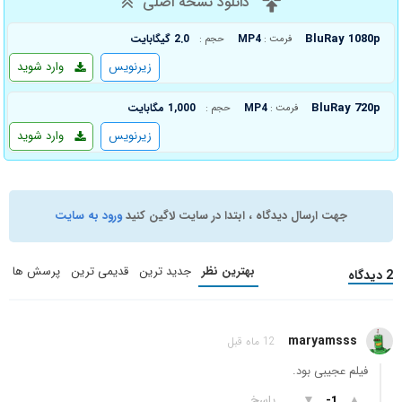
دانلود نسخه اصلی
BluRay 1080p
MP4
2.0 گیگابایت
فرمت :
حجم :
زیرنویس
وارد شوید
BluRay 720p
MP4
1,000 مگابایت
فرمت :
حجم :
زیرنویس
وارد شوید
جهت ارسال دیدگاه ، ابتدا در سایت لاگین کنید
ورود به سایت
بهترین نظر
جدید ترین
قدیمی ترین
پرسش ها
2 دیدگاه
maryamsss
12 ماه قبل
فیلم عجیبی بود.
▲
▼
پاسخ
-1