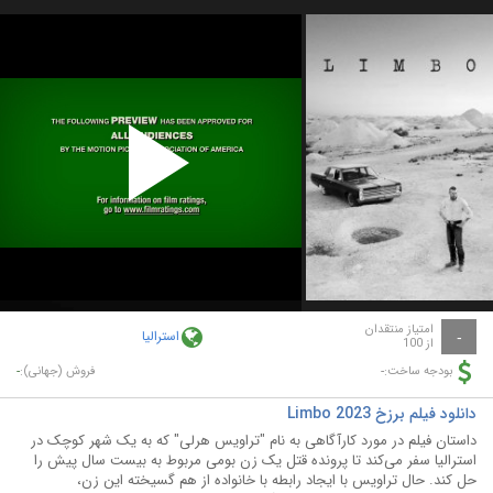
Play
Video
امتیاز منتقدان
استرالیا
-
از 100
-
-
بودجه ساخت:
فروش (جهانی):
دانلود فیلم برزخ Limbo 2023
داستان فیلم در مورد کارآگاهی به نام "تراویس هرلی" که به یک شهر کوچک در
استرالیا سفر می‌کند تا پرونده قتل یک زن بومی مربوط به بیست سال پیش را
حل کند. حال تراویس با ایجاد رابطه با خانواده از هم گسیخته این زن،