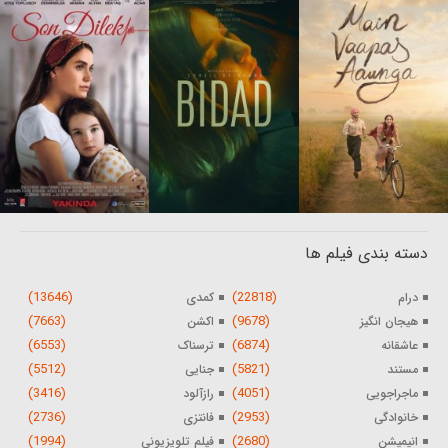
دسته بندی فیلم ها
(13646)
(22818)
درام
کمدی
(7663)
(9678)
هیجان انگیز
اکشن
(6553)
(6874)
عاشقانه
ترسناک
(5512)
(5821)
مستند
جنایی
(3416)
(4051)
ماجراجویی
رازآلود
(2736)
(2953)
خانوادگی
فانتزی
(1994)
(2680)
انیمیشن
فیلم تلویزیونی