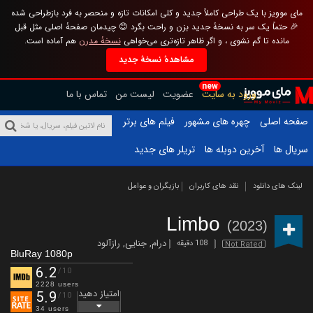
مای موویز با یک طراحی کاملاً جدید و کلی امکانات تازه و منحصر به فرد بازطراحی شده
🎉 حتماً یک سر به نسخهٔ جدید بزن و راحت بگرد 😊 چیدمان صفحهٔ اصلی مثل قبل
مانده تا گم نشوی ، و اگر ظاهر تازه‌تری می‌خواهی
نسخهٔ مدرن
هم آماده است.
مشاهدهٔ نسخهٔ جدید
new
ورود به سایت
عضویت
لیست من
تماس با ما
صفحه اصلی
چهره های مشهور
فیلم های برتر
سریال ها
آخرین دوبله ها
تریلر های جدید
لینک های دانلود
نقد های کاربران
بازیگران و عوامل
Limbo
(2023)
درام
,
جنایی
,
رازآلود
108 دقیقه
Not Rated
BluRay 1080p
6.2
/10
2228 users
امتیاز دهید
5.9
/10
34 users