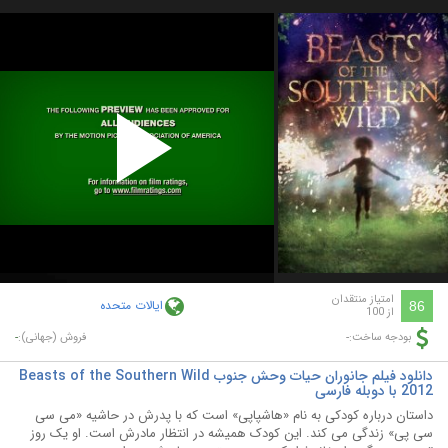
Play
Video
امتیاز منتقدان
ایالات متحده
86
از 100
-
-
بودجه ساخت:
فروش (جهانی):
دانلود فیلم جانوران حیات وحش جنوب Beasts of the Southern Wild
2012 با دوبله فارسی
داستان درباره کودکی به نام «هاشپاپی» است که با پدرش در حاشیه «می سی
سی پی» زندگی می کند. این کودک همیشه در انتظار مادرش است. او یک روز