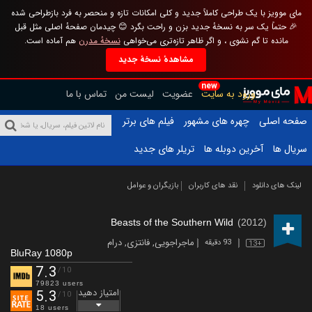
مای موویز با یک طراحی کاملاً جدید و کلی امکانات تازه و منحصر به فرد بازطراحی شده
🎉 حتماً یک سر به نسخهٔ جدید بزن و راحت بگرد 😊 چیدمان صفحهٔ اصلی مثل قبل
مانده تا گم نشوی ، و اگر ظاهر تازه‌تری می‌خواهی
نسخهٔ مدرن
هم آماده است.
مشاهدهٔ نسخهٔ جدید
new
ورود به سایت
عضویت
لیست من
تماس با ما
صفحه اصلی
چهره های مشهور
فیلم های برتر
سریال ها
آخرین دوبله ها
تریلر های جدید
لینک های دانلود
نقد های کاربران
بازیگران و عوامل
Beasts of the Southern Wild
(2012)
ماجراجویی
,
فانتزی
,
درام
93 دقیقه
13+
BluRay 1080p
7.3
/10
79823 users
امتیاز دهید
5.3
/10
18 users