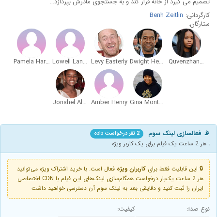
تصمیم می گیرد از خانه فرار کند و به جستجوی مادرش بپردازد…
کارگردانی:
Benh Zeitlin
ستارگان:
Pamela Harper
Lowell Landes
Levy Easterly
Dwight Henry
Quvenzhané Wallis
Jonshel Alexander
Amber Henry
Gina Montana
📡 فعالسازی لینک سوم
2 نفر درخواست داده
، هر 2 ساعت یک فیلم برای یک کاربر ویژه
🔒 این قابلیت فقط برای
کاربران ویژه
فعال است. با خرید اشتراک ویژه می‌توانید
هر 2 ساعت یک‌بار درخواست همگام‌سازی لینک‌های این فیلم با CDN اختصاصی
ایران را ثبت کنید و دقایقی بعد به لینک سوم آن دسترسی خواهید داشت
نوع صدا:
کیفیت: