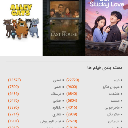
دسته بندی فیلم ها
(13573)
(22720)
درام
کمدی
(7599)
(9600)
هیجان انگیز
اکشن
(6436)
(6840)
عاشقانه
ترسناک
(5476)
(5804)
مستند
جنایی
(3396)
(4016)
ماجراجویی
رازآلود
(2714)
(2939)
خانوادگی
فانتزی
(1981)
(2678)
انیمیشن
فیلم تلویزیونی