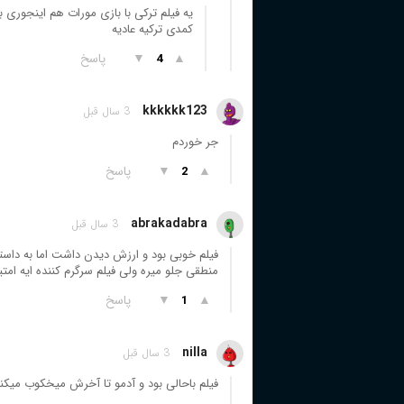
یه فیلم ترکی با بازی مورات هم اینجوری ب
کمدی ترکیه عادیه
▲
▼
پاسخ
4
kkkkkk123
3 سال قبل
جر خوردم
▲
▼
پاسخ
2
abrakadabra
3 سال قبل
فیلم خوبی بود و ارزش دیدن داشت اما به داستان
منطقی جلو میره ولی فیلم سرگرم کننده ایه امتیاز
▲
▼
پاسخ
1
nilla
3 سال قبل
فیلم باحالی بود و آدمو تا آخرش میخکوب میکن