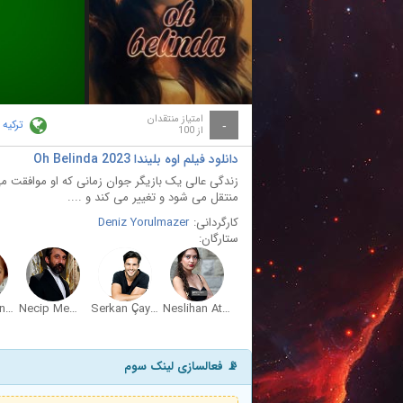
ay
deo
امتیاز منتقدان
ترکیه
-
از 100
دانلود فیلم اوه بلیندا Oh Belinda 2023
زندگی عالی یک بازیگر جوان زمانی که او موافقت می
منتقل می شود و تغییر می کند و ....
کارگردانی:
Deniz Yorulmazer
ستارگان:
Meral Çetinkaya
Necip Memili
Serkan Çayoglu
Neslihan Atagül
📡 فعالسازی لینک سوم