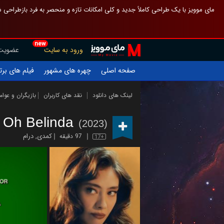
 چیدمان صفحهٔ اصلی مثل قبل مانده تا گم نشوی ، و اگر ظاهر تازه‌تری می‌خواهی
new
عضویت
ورود به سایت
یلم های برتر
چهره های مشهور
صفحه اصلی
ازیگران و عوامل
نقد های کاربران
لینک های دانلود
Oh Belinda
(2023)
درام
,
کمدی
97 دقیقه
17+