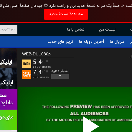
تازه و منحصر به فرد بازطراحی شده 🎉 حتماً یک سر به نسخهٔ جدید بزن و راحت بگرد 
مشاهدهٔ نسخهٔ جدید
تماس با ما
لیست من
تریلر های جدید
آخرین دوبله ها
سریال ها
ف
WEB-DL 1080p
ب
5.4
/10
1600 users
امتیاز دهید
7.4
/10
939 users