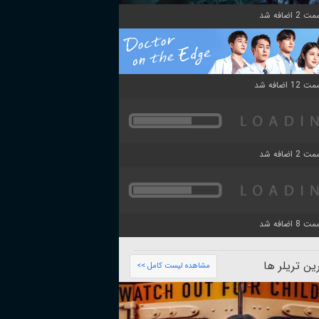
ن تریلر ها
مشاهده لیست کامل >>