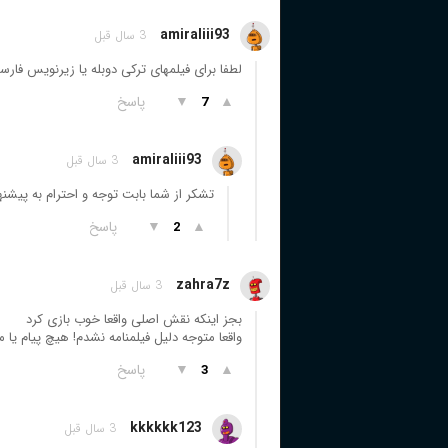
amiraliii93
3 سال قبل
لطفا برای فیلمهای ترکی دوبله یا زیرنویس فارس
▲
▼
پاسخ
7
amiraliii93
3 سال قبل
تشکر از شما بابت توجه و احترام به پیشن
▲
▼
پاسخ
2
zahra7z
3 سال قبل
بجز اینکه نقش اصلی واقعا خوب بازی کرد
واقعا متوجه دلیل فیلمنامه نشدم! هیچ پیام یا
▲
▼
پاسخ
3
kkkkkk123
3 سال قبل