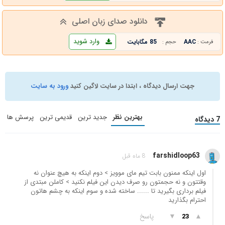
دانلود صدای زبان اصلی
وارد شوید
AAC
85 مگابایت
فرمت :
حجم :
جهت ارسال دیدگاه ، ابتدا در سایت لاگین کنید
ورود به سایت
بهترین نظر
جدید ترین
قدیمی ترین
پرسش ها
7 دیدگاه
farshidloop63
8 ماه قبل
اول اینکه ممنون بابت تیم مای موویز > دوم اینکه به هیچ عنوان نه
وقتتون و نه حجمتون رو صرف دیدن این فیلم نکنید > کاملن مبتدی از
فیلم برداری بگیرید تا ...... ساخته شده و سوم اینکه به چشم هاتون
احترام بگذارید
▲
▼
پاسخ
23