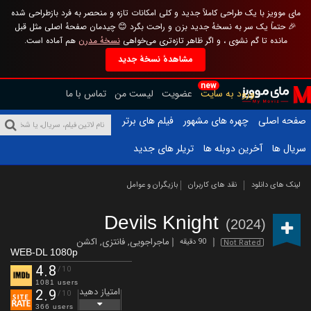
مای موویز با یک طراحی کاملاً جدید و کلی امکانات تازه و منحصر به فرد بازطراحی شده
🎉 حتماً یک سر به نسخهٔ جدید بزن و راحت بگرد 😊 چیدمان صفحهٔ اصلی مثل قبل
مانده تا گم نشوی ، و اگر ظاهر تازه‌تری می‌خواهی
نسخهٔ مدرن
هم آماده است.
مشاهدهٔ نسخهٔ جدید
new
ورود به سایت
عضویت
لیست من
تماس با ما
صفحه اصلی
چهره های مشهور
فیلم های برتر
سریال ها
آخرین دوبله ها
تریلر های جدید
لینک های دانلود
نقد های کاربران
بازیگران و عوامل
Devils Knight
(2024)
ماجراجویی
,
فانتزی
,
اکشن
90 دقیقه
Not Rated
WEB-DL 1080p
4.8
/10
1081 users
امتیاز دهید
2.9
/10
366 users