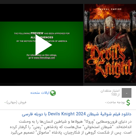
Play
Video
امتیاز منتقدان
ایالات متحده
-
از 100
-
-
بودجه ساخت:
فروش (جهانی):
دانلود فیلم شوالیهٔ شیطان Devils Knight 2024 با دوبله فارسی
در دنیای قرون‌وسطایی "وِروکا" هیولاها و شیاطین انسان‌ها را به وحشت
انداخته‌اند. "شیطان استخوانی" سال‌هاست که پادشاهی "رِمِنی" را گرفتار کرده
است. پس از شکست گروهی از شکارچیان، پادشاه "ساموئل" تصمیم می‌گیرد