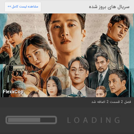
سریال های بروز شده
مشاهده لیست کامل >>
FlexxCop
فصل 2 قسمت 2 اضافه شد