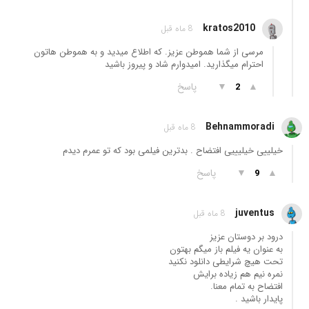
kratos2010
8 ماه قبل
مرسی از شما هموطن عزیز. که اطلاع میدید و به هموطن هاتون
احترام میگذارید. امیدوارم شاد و پیروز باشید
▲
▼
پاسخ
2
Behnammoradi
8 ماه قبل
خیلییی خیلیییی افتضاح . بدترین فیلمی بود که تو عمرم دیدم
▲
▼
پاسخ
9
juventus
8 ماه قبل
درود بر دوستان عزیز
به عنوان یه فیلم باز میگم بهتون
تحت هیچ شرایطی دانلود نکنید
نمره نیم هم زیاده برایش
افتضاح به تمام معنا.
پایدار باشید .