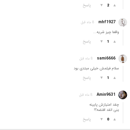
▲
▼
پاسخ
2
mhf1927
8 ماه قبل
واقعا چیز شریه...
▲
▼
پاسخ
1
sami6666
8 ماه قبل
سلام فیلمش خیلی مبتدی بود
▲
▼
پاسخ
1
Amin9631
8 ماه قبل
چقد امتیازش پایینه
ینی انقد افتضه؟!
▲
▼
پاسخ
0