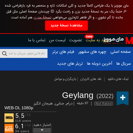
مای موویز با یک طراحی کاملاً جدید و کلی امکانات تازه و منحصر به فرد بازطراحی شده
🎉 حتماً یک سر به نسخهٔ جدید بزن و راحت بگرد 😊 چیدمان صفحهٔ اصلی مثل قبل
مانده تا گم نشوی ، و اگر ظاهر تازه‌تری می‌خواهی
نسخهٔ مدرن
هم آماده است.
مشاهدهٔ نسخهٔ جدید
new
ورود به سایت
عضویت
لیست من
تماس با ما
صفحه اصلی
چهره های مشهور
فیلم های برتر
سریال ها
آخرین دوبله ها
تریلر های جدید
لینک های دانلود
نقد های کاربران
بازیگران و عوامل
Geylang
(2022)
درام
,
جنایی
,
هیجان انگیز
87 دقیقه
Not Rated
WEB-DL 1080p
5.5
/10
116 users
امتیاز دهید
6.1
/10
34 users