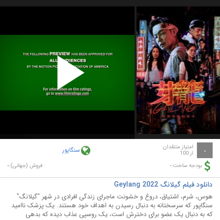
Play
Video
امتیاز منتقدان
سنگاپور
-
از 100
-
-
بودجه ساخت:
فروش (جهانی):
دانلود فیلم گیلانگ Geylang 2022
هوس، شرم، اشتیاق، دروغ و خشونت ماجرای زندگی افرادی در شهر "گیلانگ"
سنگاپور که سرسختانه به دنبال رسیدن به اهداف خود هستند. یک پزشک ناامید
که به دنبال یک عضو برای دخترش است، یک روسپی عذاب دیده که بدهی