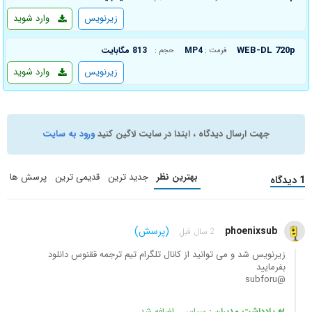
زیرنویس
وارد شوید
WEB-DL 720p
MP4
813 مگابایت
فرمت :
حجم :
زیرنویس
وارد شوید
جهت ارسال دیدگاه ، ابتدا در سایت لاگین کنید
ورود به سایت
بهترین نظر
جدید ترین
قدیمی ترین
پرسش ها
1 دیدگاه
phoenixsub
(پرسش)
2 سال قبل
زیرنویس شد و می توانید از کانال تلگرام تیم ترجمه ققنوس دانلود
بفرمایید
@subforu
↵ یادداشت مدیران :
سپاس ، اضافه شد.