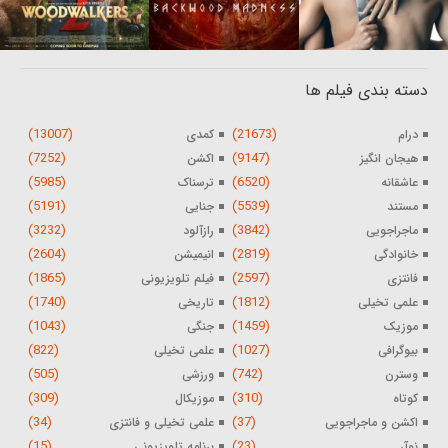
دسته بندی فیلم ها
(13007)
(21673)
درام
کمدی
(7252)
(9147)
هیجان انگیز
اکشن
(5985)
(6520)
عاشقانه
ترسناک
(5191)
(5539)
مستند
جنایی
(3232)
(3842)
ماجراجویی
رازآلود
(2604)
(2819)
خانوادگی
انیمیشن
(1865)
(2597)
فانتزی
فیلم تلویزیونی
(1740)
(1812)
علمی تخیلی
تاریخی
(1043)
(1459)
موزیک
جنگی
(822)
(1027)
بیوگرافی
علمی تخیلی
(505)
(742)
وسترن
ورزشی
(309)
(310)
کوتاه
موزیکال
(34)
(37)
اکشن و ماجراجویی
علمی تخیلی و فانتزی
(15)
(23)
نوآر
برنامه تلویزیونی