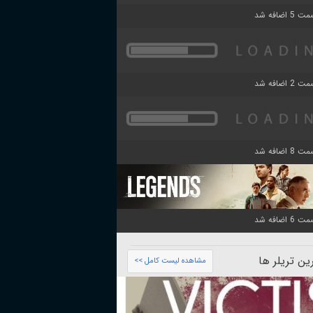
ن تریلر ها
مشاهده لیست کامل >>