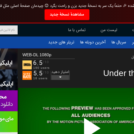
تازه و منحصر به فرد بازطراحی شده 🎉 حتماً یک سر به نسخهٔ جدید بزن و راحت بگرد 
مشاهدهٔ نسخهٔ جدید
تماس با ما
لیست من
تریلر های جدید
آخرین دوبله ها
سریال ها
ف
WEB-DL 1080p
ب
6.5
/10
190 users
Under t
امتیاز دهید
5.5
/10
18 users