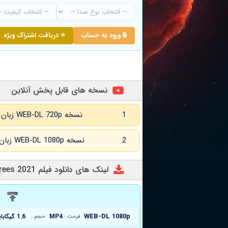
🔒 ورود به حساب
⭐ دریافت اشتراک ویژه
نسخه های قابل پخش آنلاین
1
نسخه WEB-DL 720p زبان اصلی و زیرنویس انگلیسی
2
نسخه WEB-DL 1080p زبان اصلی و زیرنویس انگلیسی
لینک های دانلود فیلم Under the Fig Trees 2021
د
WEB-DL 1080p
MP4
1.6 گیگابایت
فرمت :
حجم :