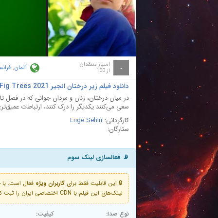
ay
deo
امتیاز منتقدان
آلمان
,
فرانس
-
از 100
دانلود فیلم زیر درختان انجیر Under the Fig Trees 2021
در میان درختان، زنان و مردان جوانی که در فصل تا
سعی می‌کنند یکدیگر را درک کنند، ارتباطات عمیق‌تری 
کارگردانی:
Erige Sehiri
ستارگان:
📡 فعالسازی لینک سوم
🔒 این قابلیت فقط برای
کاربران ویژه
لینک‌های این فیلم با CDN اختصاصی ایران را ثبت کنید و دقایقی بعد به لینک سوم آن دسترسی خواهید داشت
نوع صدا:
کیفیت: