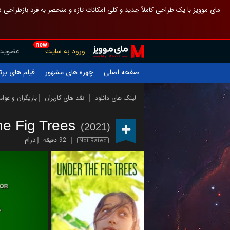
 چیدمان صفحهٔ اصلی مثل قبل مانده تا گم نشوی ، و اگر ظاهر تازه‌تری می‌خواهی
new
عضویت
ورود به سایت
یلم های برتر
چهره های مشهور
صفحه اصلی
ازیگران و عوامل
نقد های کاربران
لینک های دانلود
he Fig Trees
(2021)
درام
92 دقیقه
Not Rated