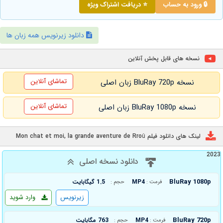
🔒 ورود به حساب
⭐ دریافت اشتراک ویژه
دانلود زیرنویس همه زبان ها
نسخه های قابل پخش آنلاین
تماشای آنلاین
نسخه BluRay 720p زبان اصلی
تماشای آنلاین
نسخه BluRay 1080p زبان اصلی
لینک های دانلود فیلم Mon chat et moi, la grande aventure de Rroû
2023
دانلود نسخه اصلی
BluRay 1080p
MP4
1.5 گیگابایت
فرمت :
حجم :
زیرنویس
وارد شوید
BluRay 720p
MP4
763 مگابایت
فرمت :
حجم :