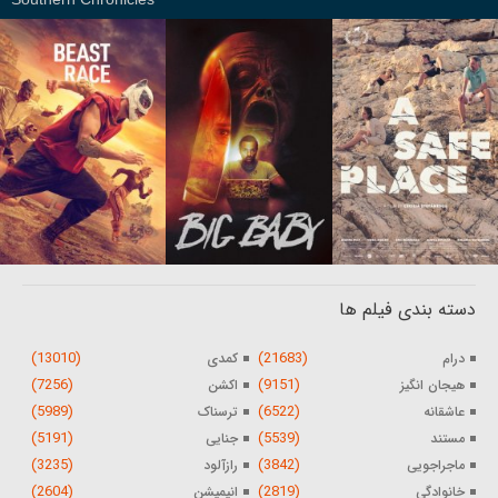
دسته بندی فیلم ها
(13010)
(21683)
درام
کمدی
(7256)
(9151)
هیجان انگیز
اکشن
(5989)
(6522)
عاشقانه
ترسناک
(5191)
(5539)
مستند
جنایی
(3235)
(3842)
ماجراجویی
رازآلود
(2604)
(2819)
خانوادگی
انیمیشن