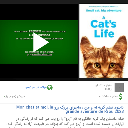
Play
Video
امتیاز منتقدان
فرانسه
,
سوئیس
-
از 100
-
-
بودجه ساخت:
فروش (جهانی):
دانلود فیلم گربه ام و من ، ماجرای بزرگ ررو Mon chat et moi, la
grande aventure de Rroû 2023
فیلم داستان یک گربه خانگی به نام "ررو" را روایت می کند که از زندگی در
آپارتمان خسته شده است و آرزو می کند که بتواند در طبیعت آزادانه زندگی کند.