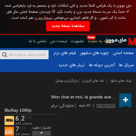
مای موویز با یک طراحی کاملاً جدید و کلی امکانات تازه و منحصر به فرد بازطراحی شده
🎉 حتماً یک سر به نسخهٔ جدید بزن و راحت بگرد 😊 چیدمان صفحهٔ اصلی مثل قبل
مانده تا گم نشوی ، و اگر ظاهر تازه‌تری می‌خواهی
نسخهٔ مدرن
هم آماده است.
مشاهدهٔ نسخهٔ جدید
new
ورود به سایت
عضویت
لیست من
تماس با ما
صفحه اصلی
چهره های مشهور
فیلم های برتر
سریال ها
آخرین دوبله ها
تریلر های جدید
لینک های دانلود
نقد های کاربران
بازیگران و عوامل
Mon chat et moi, la grande aventure de Rroû
خانوادگی
,
درام
83 دقیقه
Not Rated
BluRay 1080p
6.2
/10
162 users
امتیاز دهید
7
/10
15 users