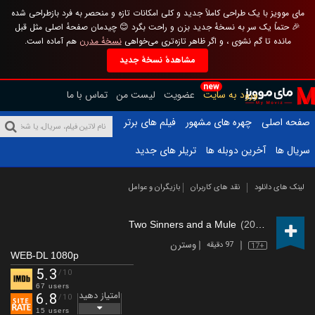
مای موویز با یک طراحی کاملاً جدید و کلی امکانات تازه و منحصر به فرد بازطراحی شده
🎉 حتماً یک سر به نسخهٔ جدید بزن و راحت بگرد 😊 چیدمان صفحهٔ اصلی مثل قبل
مانده تا گم نشوی ، و اگر ظاهر تازه‌تری می‌خواهی
نسخهٔ مدرن
هم آماده است.
مشاهدهٔ نسخهٔ جدید
new
ورود به سایت
عضویت
لیست من
تماس با ما
صفحه اصلی
چهره های مشهور
فیلم های برتر
سریال ها
آخرین دوبله ها
تریلر های جدید
لینک های دانلود
نقد های کاربران
بازیگران و عوامل
Two Sinners and a Mule
(2023)
وسترن
97 دقیقه
17+
WEB-DL 1080p
5.3
/10
67 users
امتیاز دهید
6.8
/10
15 users