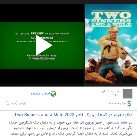
Play
Video
امتیاز منتقدان
ایالات متحده
-
از 100
-
-
بودجه ساخت:
فروش (جهانی):
دانلود فیلم دو گناهکار و یک قاطر Two Sinners and a Mule 2023
دو خانم لذت‌جو، از شهر بیرون انداخته می شوند و به دنبال یک شکارچی جایزه
بگیر می‌گردند که زخمی و مجروح است. پس از درمان اش ، خانم‌ها تصمیم
می‌گیرند کمک کنند تا به دنبال جیلا گرایمز، یک دزد و قاتل بی‌رحم، برای نصف