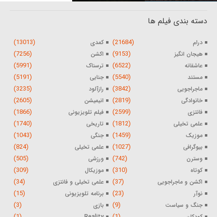
دسته بندی فیلم ها
(13013)
(21684)
درام
کمدی
(7256)
(9153)
هیجان انگیز
اکشن
(5991)
(6522)
عاشقانه
ترسناک
(5191)
(5540)
مستند
جنایی
(3235)
(3842)
ماجراجویی
رازآلود
(2605)
(2819)
خانوادگی
انیمیشن
(1866)
(2599)
فانتزی
فیلم تلویزیونی
(1740)
(1812)
علمی تخیلی
تاریخی
(1043)
(1459)
موزیک
جنگی
(824)
(1027)
بیوگرافی
علمی تخیلی
(505)
(742)
وسترن
ورزشی
(309)
(310)
کوتاه
موزیکال
(34)
(37)
اکشن و ماجراجویی
علمی تخیلی و فانتزی
(15)
(23)
نوآر
برنامه تلویزیونی
(3)
(9)
جنگ و سیاست
بازی
(1)
(1)
کودکان
Reality