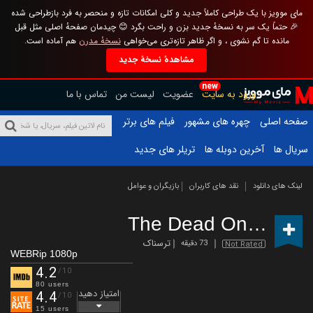
مای موویز با یک طراحی کاملاً جدید و کلی امکانات تازه و منحصر به فرد بازطراحی شده
🎉 حتماً یک سر به نسخهٔ جدید بزن و راحت بگرد 😊 چیدمان صفحهٔ اصلی مثل قبل
مانده تا گم نشوی ، و اگر ظاهر تازه‌تری می‌خواهی
نسخهٔ مدرن
هم آماده است.
مشاهدهٔ نسخهٔ جدید
new
ورود به سایت
عضویت
لیست من
تماس با ما
صفحه اصلی
چهره های مشهور
فیلم های برتر
سریال ها
آخرین دوبله ها
تریلر های جدید
لینک های دانلود
نقد های کاربران
بازیگران و عوامل
The Dead Ones
(2019
ترسناک
73 دقیقه
Not Rated
WEBRip 1080p
4.2
/10
80 users
امتیاز دهید
4.4
/10
15 users