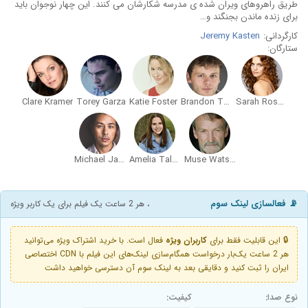
طریق راهروهای ویران شده ی مدرسه شکارشان می کنند. این چهار نوجوان باید
برای زنده ماندن بجنگند و…
کارگردانی:
Jeremy Kasten
ستارگان:
Clare Kramer
Torey Garza
Katie Foster
Brandon Thane Wilson
Sarah Rose Harper
Michael James Levy
Amelia Talbot
Muse Watson
📡 فعالسازی لینک سوم
، هر 2 ساعت یک فیلم برای یک کاربر ویژه
🔒 این قابلیت فقط برای
کاربران ویژه
فعال است. با خرید اشتراک ویژه می‌توانید
هر 2 ساعت یک‌بار درخواست همگام‌سازی لینک‌های این فیلم با CDN اختصاصی
ایران را ثبت کنید و دقایقی بعد به لینک سوم آن دسترسی خواهید داشت
نوع صدا:
کیفیت: