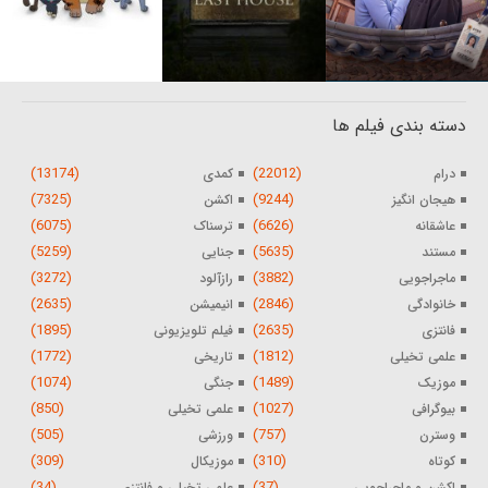
دسته بندی فیلم ها
(13174)
(22012)
درام
کمدی
(7325)
(9244)
هیجان انگیز
اکشن
(6075)
(6626)
عاشقانه
ترسناک
(5259)
(5635)
مستند
جنایی
(3272)
(3882)
ماجراجویی
رازآلود
(2635)
(2846)
خانوادگی
انیمیشن
(1895)
(2635)
فانتزی
فیلم تلویزیونی
(1772)
(1812)
علمی تخیلی
تاریخی
(1074)
(1489)
موزیک
جنگی
(850)
(1027)
بیوگرافی
علمی تخیلی
(505)
(757)
وسترن
ورزشی
(309)
(310)
کوتاه
موزیکال
(34)
(37)
اکشن و ماجراجویی
علمی تخیلی و فانتزی