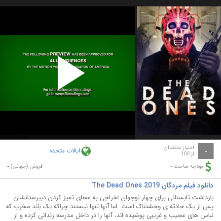
Play
Video
امتیاز منتقدان
ایالات متحده
-
از 100
-
-
بودجه ساخت:
فروش (جهانی):
دانلود فیلم مردگان The Dead Ones 2019
بازداشت تابستانی برای چهار نوجوان اخراجی به معنای تمیز کردن دبیرستانشان
پس از یک حادثه ی وحشتناک است. اما آنها تنها نیستند چراکه یک باند مخرب که
لباس های عجیب و غریبی پوشیده اند، آنها را در داخل مدرسه زندانی کرده و از