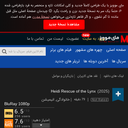
مای موویز با یک طراحی کاملاً جدید و کلی امکانات تازه و منحصر به فرد بازطراحی شده
🎉 حتماً یک سر به نسخهٔ جدید بزن و راحت بگرد 😊 چیدمان صفحهٔ اصلی مثل قبل
مانده تا گم نشوی ، و اگر ظاهر تازه‌تری می‌خواهی
نسخهٔ مدرن
هم آماده است.
مشاهدهٔ نسخهٔ جدید
new
ورود به سایت
عضویت
لیست من
تماس با ما
صفحه اصلی
چهره های مشهور
فیلم های برتر
سریال ها
آخرین دوبله ها
تریلر های جدید
لینک های دانلود
نقد های کاربران
بازیگران و عوامل
Heidi Rescue of the Lynx
(2025)
خانوادگی
,
انیمیشن
79 دقیقه
Not Rated
BluRay 1080p
6.5
/10
256 users
امتیاز دهید
7.6
/10
189 users