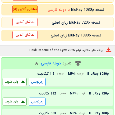
تماشای آنلاین (3)
نسخه BluRay 1080p
با دوبله فارسی
تماشای آنلاین
نسخه BluRay 720p زبان اصلی
تماشای آنلاین
نسخه BluRay 1080p زبان اصلی
لینک های دانلود فیلم Heidi Rescue of the Lynx 2025
دانلود
دوبله فارسی
BluRay 1080p
MP4
1.5 گیگابایت
فرمت :
حجم :
زیرنویس
وارد شوید
BluRay 720p
MP4
882 مگابایت
فرمت :
حجم :
زیرنویس
وارد شوید
BluRay 480p
MP4
553 مگابایت
فرمت :
حجم :