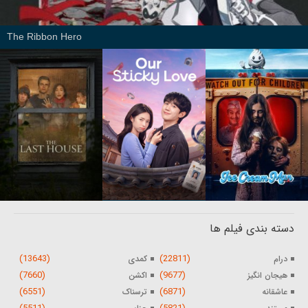
The Ribbon Hero
دسته بندی فیلم ها
(13643)
(22811)
درام
کمدی
(7660)
(9677)
هیجان انگیز
اکشن
(6551)
(6871)
عاشقانه
ترسناک