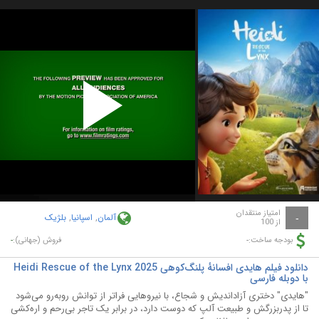
Play
Video
امتیاز منتقدان
آلمان
,
اسپانیا
,
بلژیک
-
از 100
-
-
بودجه ساخت:
فروش (جهانی):
دانلود فیلم هایدی افسانهٔ پلنگ‌کوهی Heidi Rescue of the Lynx 2025
با دوبله فارسی
"هایدی" دختری آزاداندیش و شجاع، با نیروهایی فراتر از توانش روبه‌رو می‌شود
تا از پدربزرگش و طبیعت آلپ که دوست دارد، در برابر یک تاجر بی‌رحم و اره‌کشی