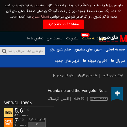
مای موویز با یک طراحی کاملاً جدید و کلی امکانات تازه و منحصر به فرد بازطراحی شده
🎉 حتماً یک سر به نسخهٔ جدید بزن و راحت بگرد 😊 چیدمان صفحهٔ اصلی مثل قبل
مانده تا گم نشوی ، و اگر ظاهر تازه‌تری می‌خواهی
نسخهٔ مدرن
هم آماده است.
مشاهدهٔ نسخهٔ جدید
new
ورود به سایت
عضویت
لیست من
تماس با ما
صفحه اصلی
چهره های مشهور
فیلم های برتر
سریال ها
آخرین دوبله ها
تریلر های جدید
لینک های دانلود
نقد های کاربران
بازیگران و عوامل
Fountaine and the Vengeful Nun Who Wouldn't Die
اکشن
,
ترسناک
85 دقیقه
Not Rated
WEB-DL 1080p
5.6
/10
47 users
امتیاز دهید
7
/10
9 users