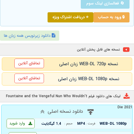
🔄 فعالسازی لینک سوم
🔒 ورود به حساب
⭐ دریافت اشتراک ویژه
دانلود زیرنویس همه زبان ها
نسخه های قابل پخش آنلاین
تماشای آنلاین
نسخه WEB-DL 720p زبان اصلی
تماشای آنلاین
نسخه WEB-DL 1080p زبان اصلی
لینک های دانلود فیلم Fountaine and the Vengeful Nun Who Wouldn't
Die 2021
دانلود نسخه اصلی
وارد شوید
WEB-DL 1080p
MP4
1.4 گیگابایت
فرمت :
حجم :