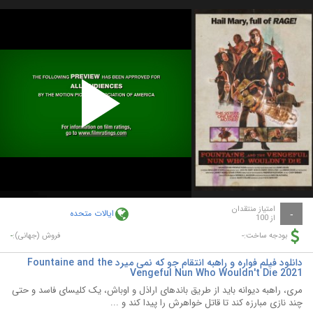
Play
Video
امتیاز منتقدان
ایالات متحده
-
از 100
-
-
بودجه ساخت:
فروش (جهانی):
دانلود فیلم فواره و راهبه انتقام جو که نمی میرد Fountaine and the
Vengeful Nun Who Wouldn't Die 2021
مری، راهبه دیوانه باید از طریق باندهای اراذل و اوباش، یک کلیسای فاسد و حتی
چند نازی مبارزه کند تا قاتل خواهرش را پیدا کند و ...