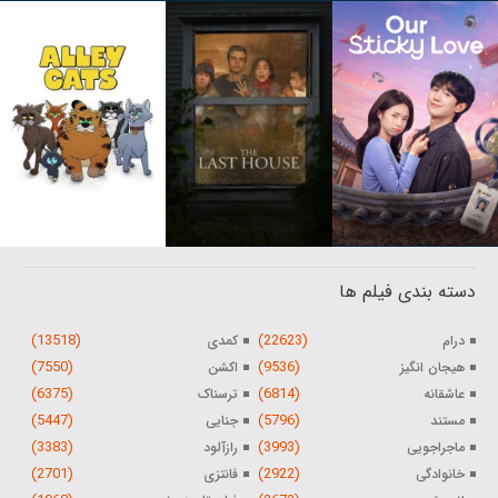
دسته بندی فیلم ها
(13518)
(22623)
درام
کمدی
(7550)
(9536)
هیجان انگیز
اکشن
(6375)
(6814)
عاشقانه
ترسناک
(5447)
(5796)
مستند
جنایی
(3383)
(3993)
ماجراجویی
رازآلود
(2701)
(2922)
خانوادگی
فانتزی