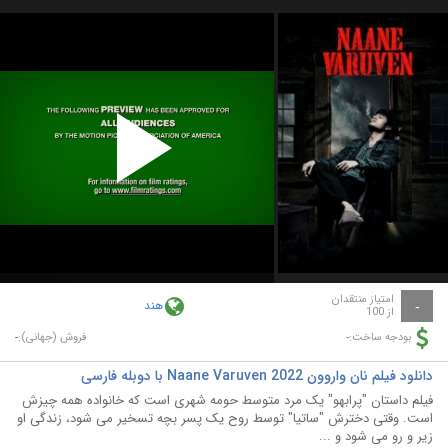
Play
Video
امتیاز منتقدان
هند
-
از 100
-
-
بودجه ساخت:
فروش (جهانی):
دانلود فیلم نان واروون Naane Varuven 2022 با دوبله فارسی
فیلم داستان "پرابهو" یک مرد متوسط حومه شهری است که خانواده همه چیزش
است. وقتی دخترش "ساتیا" توسط روح یک پسر بچه تسخیر می شود، زندگی او
زیر و رو می شود و ...