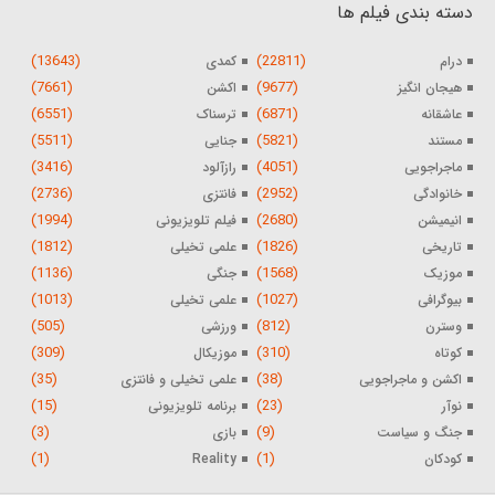
دسته بندی فیلم ها
(13643)
(22811)
درام
کمدی
(7661)
(9677)
هیجان انگیز
اکشن
(6551)
(6871)
عاشقانه
ترسناک
(5511)
(5821)
مستند
جنایی
(3416)
(4051)
ماجراجویی
رازآلود
(2736)
(2952)
خانوادگی
فانتزی
(1994)
(2680)
انیمیشن
فیلم تلویزیونی
(1812)
(1826)
تاریخی
علمی تخیلی
(1136)
(1568)
موزیک
جنگی
(1013)
(1027)
بیوگرافی
علمی تخیلی
(505)
(812)
وسترن
ورزشی
(309)
(310)
کوتاه
موزیکال
(35)
(38)
اکشن و ماجراجویی
علمی تخیلی و فانتزی
(15)
(23)
نوآر
برنامه تلویزیونی
(3)
(9)
جنگ و سیاست
بازی
(1)
(1)
کودکان
Reality