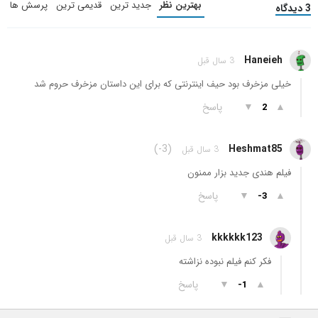
بهترین نظر
جدید ترین
قدیمی ترین
پرسش ها
3 دیدگاه
Haneieh
3 سال قبل
خیلی مزخرف بود حیف اینترنتی که برای این داستان مزخرف حروم شد
▲
▼
پاسخ
2
(-3)
Heshmat85
3 سال قبل
فیلم هندی جدید بزار ممنون
▲
▼
پاسخ
-3
kkkkkk123
3 سال قبل
فکر کنم فیلم نبوده نزاشته
▲
▼
پاسخ
-1