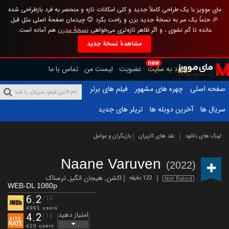
مای موویز با یک طراحی کاملاً جدید و کلی امکانات تازه و منحصر به فرد بازطراحی شده
🎉 حتماً یک سر به نسخهٔ جدید بزن و راحت بگرد 😊 چیدمان صفحهٔ اصلی مثل قبل
مانده تا گم نشوی ، و اگر ظاهر تازه‌تری می‌خواهی
نسخهٔ مدرن
هم آماده است.
مشاهدهٔ نسخهٔ جدید
new
ورود به سایت
عضویت
لیست من
تماس با ما
صفحه اصلی
چهره های مشهور
فیلم های برتر
سریال ها
آخرین دوبله ها
تریلر های جدید
لینک های دانلود
نقد های کاربران
بازیگران و عوامل
Naane Varuven
(2022)
اکشن
,
هیجان انگیز
,
ترسناک
122 دقیقه
Not Rated
WEB-DL 1080p
6.2
/10
4991 users
امتیاز دهید
4.2
/10
420 users