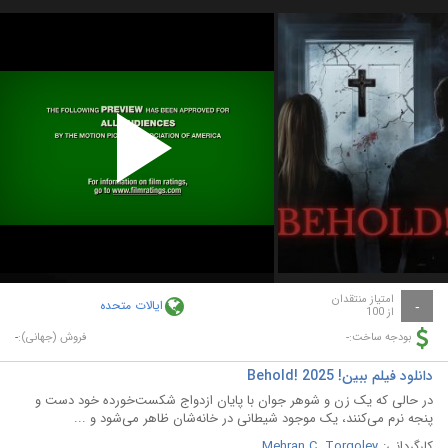
Play
Video
امتیاز منتقدان
ایالات متحده
-
از 100
-
-
بودجه ساخت:
فروش (جهانی):
دانلود فیلم ببین! Behold! 2025
در حالی که یک زن و شوهر جوان با پایان ازدواج شکست‌خورده خود دست و
پنجه نرم می‌کنند، یک موجود شیطانی در خانه‌شان ظاهر می‌شود و ...
کارگردانی:
Mehran C. Torgoley