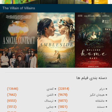
The Villain of Villains
دسته بندی فیلم ها
(13646)
(22814)
درام
کمدی
(7662)
(9678)
هیجان انگیز
اکشن
(6553)
(6873)
عاشقانه
ترسناک
(5512)
(5821)
مستند
جنایی