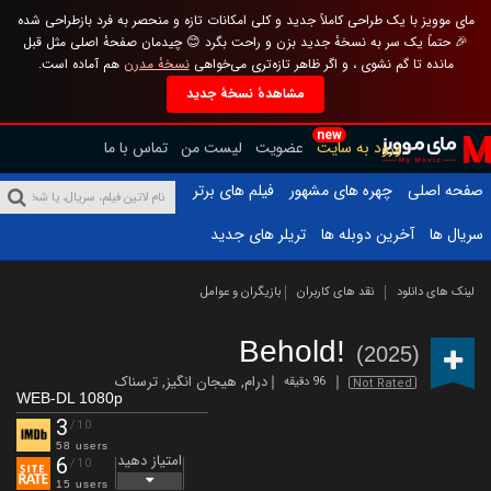
مای موویز با یک طراحی کاملاً جدید و کلی امکانات تازه و منحصر به فرد بازطراحی شده
🎉 حتماً یک سر به نسخهٔ جدید بزن و راحت بگرد 😊 چیدمان صفحهٔ اصلی مثل قبل
مانده تا گم نشوی ، و اگر ظاهر تازه‌تری می‌خواهی
نسخهٔ مدرن
هم آماده است.
مشاهدهٔ نسخهٔ جدید
new
ورود به سایت
عضویت
لیست من
تماس با ما
صفحه اصلی
چهره های مشهور
فیلم های برتر
سریال ها
آخرین دوبله ها
تریلر های جدید
لینک های دانلود
نقد های کاربران
بازیگران و عوامل
Behold!
(2025)
درام
,
هیجان انگیز
,
ترسناک
96 دقیقه
Not Rated
WEB-DL 1080p
3
/10
58 users
امتیاز دهید
6
/10
15 users