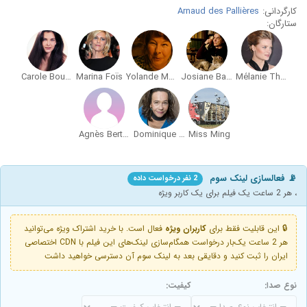
کارگردانی:
Arnaud des Pallières
ستارگان:
Carole Bouquet
Marina Foïs
Yolande Moreau
Josiane Balasko
Mélanie Thierry
Agnès Berthon
Dominique Frot
Miss Ming
📡 فعالسازی لینک سوم
2 نفر درخواست داده
، هر 2 ساعت یک فیلم برای یک کاربر ویژه
🔒 این قابلیت فقط برای
کاربران ویژه
فعال است. با خرید اشتراک ویژه می‌توانید
هر 2 ساعت یک‌بار درخواست همگام‌سازی لینک‌های این فیلم با CDN اختصاصی
ایران را ثبت کنید و دقایقی بعد به لینک سوم آن دسترسی خواهید داشت
نوع صدا:
کیفیت: