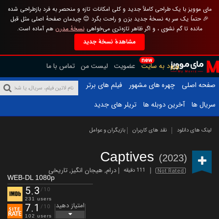
مای موویز با یک طراحی کاملاً جدید و کلی امکانات تازه و منحصر به فرد بازطراحی شده
🎉 حتماً یک سر به نسخهٔ جدید بزن و راحت بگرد 😊 چیدمان صفحهٔ اصلی مثل قبل
مانده تا گم نشوی ، و اگر ظاهر تازه‌تری می‌خواهی
نسخهٔ مدرن
هم آماده است.
مشاهدهٔ نسخهٔ جدید
new
ورود به سایت
عضویت
لیست من
تماس با ما
صفحه اصلی
چهره های مشهور
فیلم های برتر
سریال ها
آخرین دوبله ها
تریلر های جدید
لینک های دانلود
نقد های کاربران
بازیگران و عوامل
Captives
(2023)
درام
,
هیجان انگیز
,
تاریخی
111 دقیقه
Not Rated
WEB-DL 1080p
5.3
/10
231 users
امتیاز دهید
7.1
/10
102 users