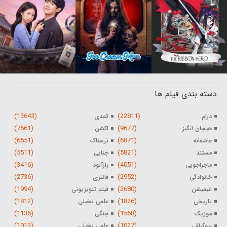
دسته بندی فیلم ها
(13643)
(22811)
درام
کمدی
(7661)
(9677)
هیجان انگیز
اکشن
(6551)
(6871)
عاشقانه
ترسناک
(5511)
(5821)
مستند
جنایی
(3416)
(4051)
ماجراجویی
رازآلود
(2736)
(2952)
خانوادگی
فانتزی
(1994)
(2680)
انیمیشن
فیلم تلویزیونی
(1812)
(1826)
تاریخی
علمی تخیلی
(1136)
(1568)
موزیک
جنگی
(1013)
(1027)
بیوگرافی
علمی تخیلی