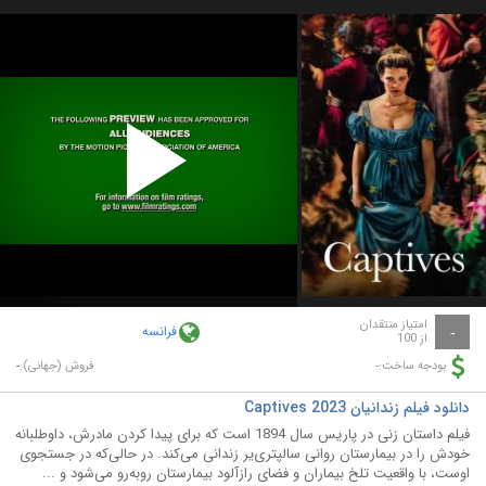
Play
Video
امتیاز منتقدان
فرانسه
-
از 100
-
-
بودجه ساخت:
فروش (جهانی):
دانلود فیلم زندانیان Captives 2023
فیلم داستان زنی در پاریس سال 1894 است که برای پیدا کردن مادرش، داوطلبانه
خودش را در بیمارستان روانی سالپتری‌یر زندانی می‌کند. در حالی‌که در جستجوی
اوست، با واقعیت تلخ بیماران و فضای رازآلود بیمارستان روبه‌رو می‌شود و ...