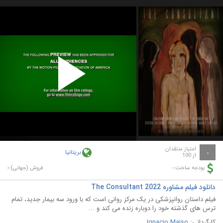
Play
Video
امتیاز منتقدان
بریتانیا
-
از 100
-
-
بودجه ساخت:
فروش (جهانی):
دانلود فیلم مشاوره The Consultant 2022
فیلم داستان روانپزشکی در یک مرکز روانی است که با ورود سه بیمار جدید، تمام
ترس های گذشته خود را دوباره زنده می کند و ...
کارگردانی:
Ignacio Maiso