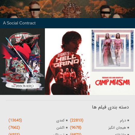
A Social Contract
دسته بندی فیلم ها
(13645)
(22813)
درام
کمدی
(7662)
(9678)
هیجان انگیز
اکشن
(6553)
(6873)
عاشقانه
ترسناک