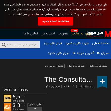
مای موویز با یک طراحی کاملاً جدید و کلی امکانات تازه و منحصر به فرد بازطراحی شده
🎉 حتماً یک سر به نسخهٔ جدید بزن و راحت بگرد 😊 چیدمان صفحهٔ اصلی مثل قبل
مانده تا گم نشوی ، و اگر ظاهر تازه‌تری می‌خواهی
نسخهٔ مدرن
هم آماده است.
مشاهدهٔ نسخهٔ جدید
new
ورود به سایت
عضویت
لیست من
تماس با ما
صفحه اصلی
چهره های مشهور
فیلم های برتر
سریال ها
آخرین دوبله ها
تریلر های جدید
لینک های دانلود
نقد های کاربران
بازیگران و عوامل
The Consultant
(2022)
هیجان انگیز
97 دقیقه
Not Rated
WEB-DL 1080p
6.6
/10
40 users
امتیاز دهید
3.3
/10
73 users