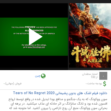
Play
Video
امتیاز منتقدان
چین
-
از 100
-
-
بودجه ساخت:
فروش (جهانی):
دانلود فیلم اشک های بدون پشیمانی Tears of No Regret 2020
سون ووکونگ که به یک جنگجو و مدافع بودا تبدیل شده در واقع توسط ارواح
افسون شده بود و تانگ سانژانگ بر اثر حادثه ای عذاب میکشید. در برهه ای
بحرانی سون ووکونگ منبع آن روح ناراضی را بیرون کشید. اما متوجه شد که