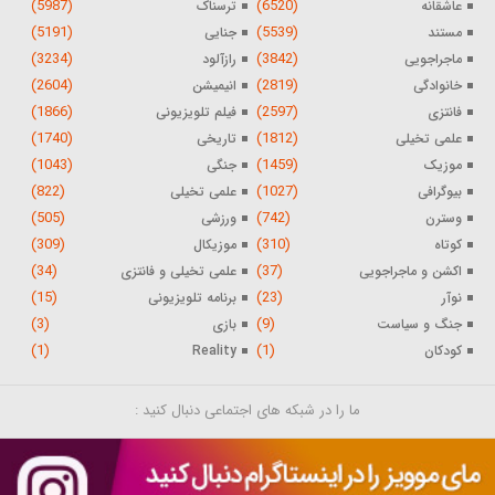
(5987)
(6520)
عاشقانه
ترسناک
(5191)
(5539)
مستند
جنایی
(3234)
(3842)
ماجراجویی
رازآلود
(2604)
(2819)
خانوادگی
انیمیشن
(1866)
(2597)
فانتزی
فیلم تلویزیونی
(1740)
(1812)
علمی تخیلی
تاریخی
(1043)
(1459)
موزیک
جنگی
(822)
(1027)
بیوگرافی
علمی تخیلی
(505)
(742)
وسترن
ورزشی
(309)
(310)
کوتاه
موزیکال
(34)
(37)
اکشن و ماجراجویی
علمی تخیلی و فانتزی
(15)
(23)
نوآر
برنامه تلویزیونی
(3)
(9)
جنگ و سیاست
بازی
(1)
(1)
کودکان
Reality
ما را در شبکه های اجتماعی دنبال کنید :