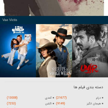
Vae Victis
دسته بندی فیلم ها
(13008)
(21677)
درام
کمدی
(7253)
(9149)
هیجان انگیز
اکشن