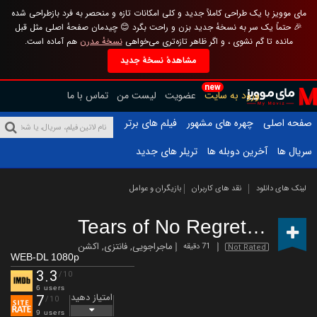
مای موویز با یک طراحی کاملاً جدید و کلی امکانات تازه و منحصر به فرد بازطراحی شده
🎉 حتماً یک سر به نسخهٔ جدید بزن و راحت بگرد 😊 چیدمان صفحهٔ اصلی مثل قبل
مانده تا گم نشوی ، و اگر ظاهر تازه‌تری می‌خواهی
نسخهٔ مدرن
هم آماده است.
مشاهدهٔ نسخهٔ جدید
new
ورود به سایت
عضویت
لیست من
تماس با ما
صفحه اصلی
چهره های مشهور
فیلم های برتر
سریال ها
آخرین دوبله ها
تریلر های جدید
لینک های دانلود
نقد های کاربران
بازیگران و عوامل
Tears of No Regret
(2020)
ماجراجویی
,
فانتزی
,
اکشن
71 دقیقه
Not Rated
WEB-DL 1080p
3.3
/10
6 users
امتیاز دهید
7
/10
9 users