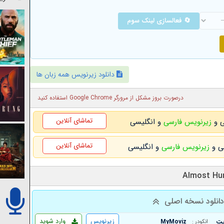
🔄 فعالسازی لینک سوم
دانلود زیرنویس همه زبان ها
درصورت بروز مشکل از مرورگر Google Chrome استفاده کنید
تماشای آنلاین
زیرنویس فارسی
و انگلیسی
تماشای آنلاین
زیرنویس فارسی
و انگلیسی
انلود نسخه اصلی
زیرنویس
وارد شوید
MyMoviz
انکودر :