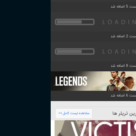
ن تریلر ها
مشاهده لیست کامل >>