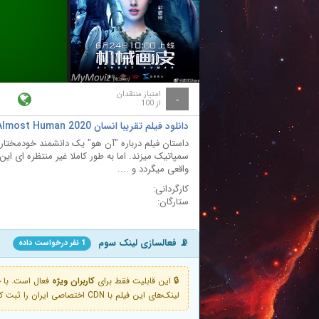
ay
deo
امتیاز منتقدان
-
از 100
دانلود فیلم تقریبا انسان Almost Human 2020
داستان فیلم درباره "آن هو" یک دانشمند خودمختا
سمپاتیک میزند. اما به طور کاملا غیر منتظره ای 
واقعی میگردد و ....
کارگردانی:
ستارگان:
📡 فعالسازی لینک سوم
1 نفر درخواست داده
🔒 این قابلیت فقط برای
کاربران ویژه
لینک‌های این فیلم با CDN اختصاصی ایران را ثبت کنید و دقایقی بعد به لینک سوم آن دسترسی خواهید داشت