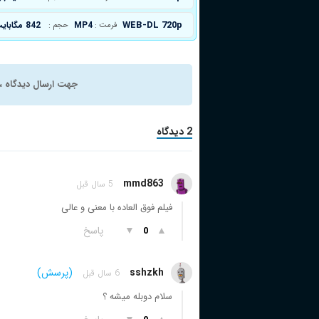
WEB-DL 720p
MP4
842 مگابایت
فرمت :
حجم :
جهت ارسال دیدگاه ، 
2 دیدگاه
mmd863
5 سال قبل
فیلم فوق العاده با معنی و عالی
▲
▼
پاسخ
0
sshzkh
(پرسش)
6 سال قبل
سلام دوبله میشه ؟