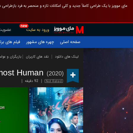
 چیدمان صفحهٔ اصلی مثل قبل مانده تا گم نشوی ، و اگر ظاهر تازه‌تری می‌خواهی
new
عضویت
ورود به سایت
یلم های برتر
چهره های مشهور
صفحه اصلی
ازیگران و عوامل
نقد های کاربران
لینک های دانلود
most Human
(2020)
92 دقیقه
Not Rated