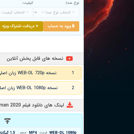
نوع صدا:
کیفیت:
🔒 ورود به حساب
⭐ دریافت اشتراک ویژه
نسخه های قابل پخش آنلاین
1
نسخه WEB-DL 720p زبان اصلی و
2
نسخه WEB-DL 1080p زبان اصلی و
لینک های دانلود فیلم Almost Human 2020
د
WEB-DL 1080p
MP4
1.5 گیگابایت
فرمت :
حجم :