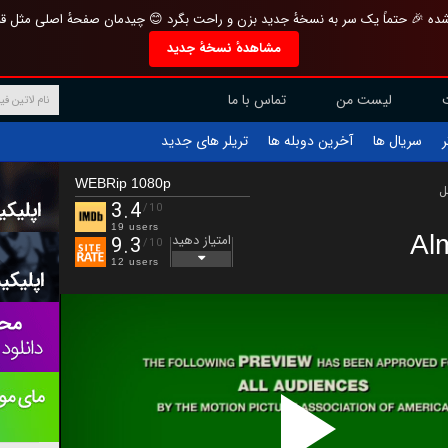
تازه و منحصر به فرد بازطراحی شده 🎉 حتماً یک سر به نسخهٔ جدید بزن و راحت بگرد 
مشاهدهٔ نسخهٔ جدید
تماس با ما
لیست من
تریلر های جدید
آخرین دوبله ها
سریال ها
ف
WEBRip 1080p
ب
3.4
/10
19 users
Al
امتیاز دهید
9.3
/10
12 users