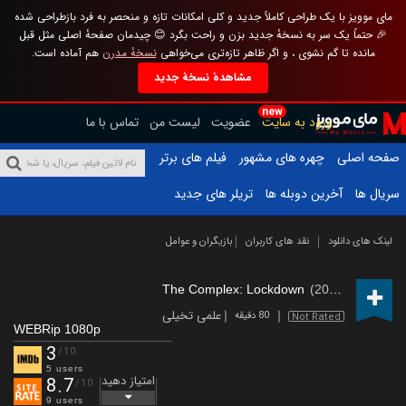
مای موویز با یک طراحی کاملاً جدید و کلی امکانات تازه و منحصر به فرد بازطراحی شده
🎉 حتماً یک سر به نسخهٔ جدید بزن و راحت بگرد 😊 چیدمان صفحهٔ اصلی مثل قبل
مانده تا گم نشوی ، و اگر ظاهر تازه‌تری می‌خواهی
نسخهٔ مدرن
هم آماده است.
مشاهدهٔ نسخهٔ جدید
new
ورود به سایت
عضویت
لیست من
تماس با ما
صفحه اصلی
چهره های مشهور
فیلم های برتر
سریال ها
آخرین دوبله ها
تریلر های جدید
لینک های دانلود
نقد های کاربران
بازیگران و عوامل
The Complex: Lockdown
(2020)
علمی تخیلی
80 دقیقه
Not Rated
WEBRip 1080p
3
/10
5 users
امتیاز دهید
8.7
/10
9 users