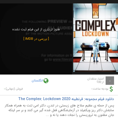
هنوز تریلری از این فیلم ثبت نشده
[ بررسی در IMDB ]
امتیاز منتقدان
انگلستان
-
از 100
-
-
بودجه ساخت:
فروش (جهانی):
دانلود فیلم مجموعه: قرنطینه The Complex: Lockdown 2020
پس از حمله ی عظیم سلاح های زیستی در لندن، دکتر امی تنت به همراه همکار
سابقش دکتر ریز ویکفیلد در آزمایشگاهی قفل شده گیر می کنند و بر سر اینکه
جان مظنون به تروریستی را نجات دهند یا نه و ...