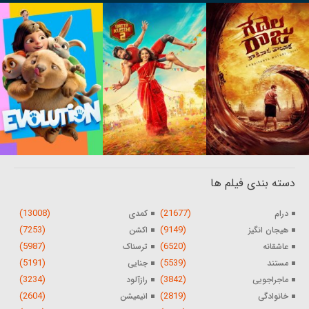
دسته بندی فیلم ها
(13008)
(21677)
درام
کمدی
(7253)
(9149)
هیجان انگیز
اکشن
(5987)
(6520)
عاشقانه
ترسناک
(5191)
(5539)
مستند
جنایی
(3234)
(3842)
ماجراجویی
رازآلود
(2604)
(2819)
خانوادگی
انیمیشن