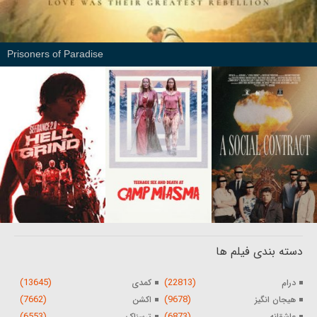
Prisoners of Paradise
دسته بندی فیلم ها
(13645)
(22813)
درام
کمدی
(7662)
(9678)
هیجان انگیز
اکشن
(6553)
(6873)
عاشقانه
ترسناک