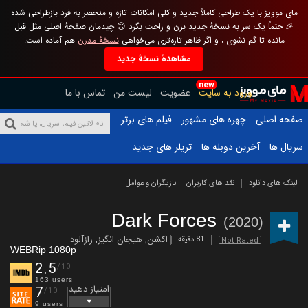
مای موویز با یک طراحی کاملاً جدید و کلی امکانات تازه و منحصر به فرد بازطراحی شده
🎉 حتماً یک سر به نسخهٔ جدید بزن و راحت بگرد 😊 چیدمان صفحهٔ اصلی مثل قبل
مانده تا گم نشوی ، و اگر ظاهر تازه‌تری می‌خواهی
نسخهٔ مدرن
هم آماده است.
مشاهدهٔ نسخهٔ جدید
new
ورود به سایت
عضویت
لیست من
تماس با ما
صفحه اصلی
چهره های مشهور
فیلم های برتر
سریال ها
آخرین دوبله ها
تریلر های جدید
لینک های دانلود
نقد های کاربران
بازیگران و عوامل
Dark Forces
(2020)
اکشن
,
هیجان انگیز
,
رازآلود
81 دقیقه
Not Rated
WEBRip 1080p
2.5
/10
163 users
امتیاز دهید
7
/10
9 users