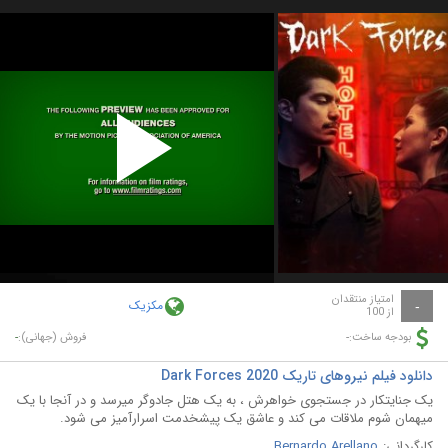
Play
Video
امتیاز منتقدان
مکزیک
-
از 100
-
-
بودجه ساخت:
فروش (جهانی):
دانلود فیلم نیروهای تاریک Dark Forces 2020
یک جنایتکار در جستجوی خواهرش ، به یک هتل جادوگر میرسد و در آنجا با یک
میهمان شوم ملاقات می کند و عاشق یک پیشخدمت اسرارآمیز می شود.
کارگردانی:
Bernardo Arellano