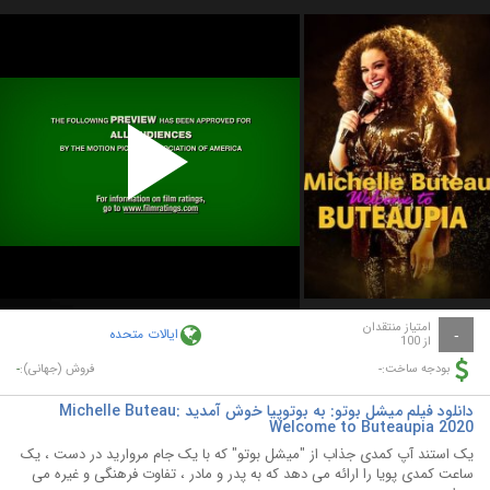
Play
Video
امتیاز منتقدان
ایالات متحده
-
از 100
-
-
بودجه ساخت:
فروش (جهانی):
دانلود فیلم میشل بوتو: به بوتوپیا خوش آمدید Michelle Buteau:
Welcome to Buteaupia 2020
یک استند آپ کمدی جذاب از "میشل بوتو" که با یک جام مروارید در دست ، یک
ساعت کمدی پویا را ارائه می دهد که به پدر و مادر ، تفاوت فرهنگی و غیره می