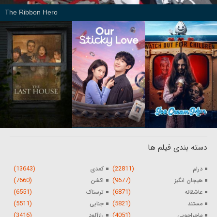
The Ribbon Hero
دسته بندی فیلم ها
(13643)
(22811)
درام
کمدی
(7660)
(9677)
هیجان انگیز
اکشن
(6551)
(6871)
عاشقانه
ترسناک
(5511)
(5821)
مستند
جنایی
(3416)
(4051)
ماجراجویی
رازآلود